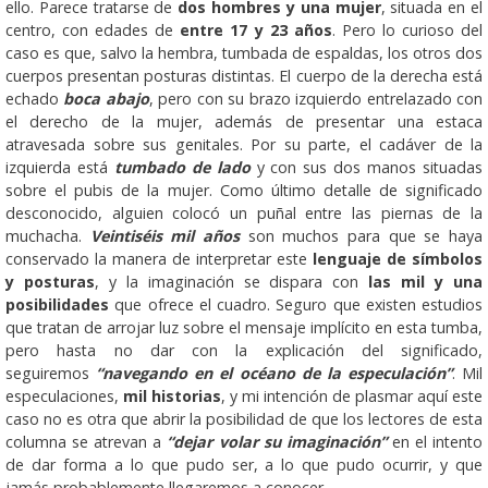
ello. Parece tratarse de
dos hombres y una mujer
, situada en el
centro, con edades de
entre 17 y 23 años
. Pero lo curioso del
caso es que, salvo la hembra, tumbada de espaldas, los otros dos
cuerpos presentan posturas distintas. El cuerpo de la derecha está
echado
boca abajo
, pero con su brazo izquierdo entrelazado con
el derecho de la mujer, además de presentar una estaca
atravesada sobre sus genitales. Por su parte, el cadáver de la
izquierda está
tumbado de lado
y con sus dos manos situadas
sobre el pubis de la mujer. Como último detalle de significado
desconocido, alguien colocó un puñal entre las piernas de la
muchacha.
Veintiséis mil años
son muchos para que se haya
conservado la manera de interpretar este
lenguaje de símbolos
y posturas
, y la imaginación se dispara con
las mil y una
posibilidades
que ofrece el cuadro. Seguro que existen estudios
que tratan de arrojar luz sobre el mensaje implícito en esta tumba,
pero hasta no dar con la explicación del significado,
seguiremos
“navegando en el océano de la especulación”
. Mil
especulaciones,
mil historias
, y mi intención de plasmar aquí este
caso no es otra que abrir la posibilidad de que los lectores de esta
columna se atrevan a
“dejar volar su imaginación”
en el intento
de dar forma a lo que pudo ser, a lo que pudo ocurrir, y que
jamás probablemente llegaremos a conocer.