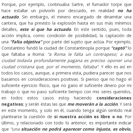
Porque, por ejemplo, continuaba Sartre, el fumador torpe que
hace estallar un polvorín por descuido, en realidad
no ha
actuado
. Sin embargo, el minero encargado de dinamitar una
cantera, que ha previsto la explosión hasta en sus más mínimos
detalles,
este sí que ha actuado
. En este sentido, pues, toda
acción implica, como condición de posibilidad, la captación de
una
“falta objetiva”
por parte del sujeto que actúa. Por ejemplo,
Constantino fundó la ciudad de Constantinopla porque
“captó”
lo
que faltaba a Roma:
“a Roma le falta un contrapeso; a esa
ciudad todavía profundamente pagana es preciso oponer una
ciudad cristiana que, por el momento, faltaba”
. Y ello es así en
todos los casos, aunque, a primera vista, pudiera parecer que nos
basamos en consideraciones positivas. Si pienso que no hago el
suficiente ejercicio físico, que no gano el suficiente dinero por mi
trabajo o que no paso suficiente tiempo con mis seres queridos,
en todos estos casos estoy haciendo
consideraciones
negativas
; y serán éstas las que
me moverán a la acción
. Y será
en este momento, y solo en él, cuando tenga algún sentido real
plantearse la cuestión de
si nuestra acción es libre o no
. Por
último, y relacionado con todo lo anterior, es importante indicar
que
“una
situación no podrá aparecer como injusta, es obvio,