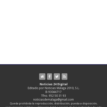
Noticias 24 Digital
Editado por Noticias Málaga 2010, S.L.
B-93044717
Tfno. 952 50 31 93
noticiasdemalaga@gmail.com
Queda prohibida la reproducción, distribución, puesta a disposición,