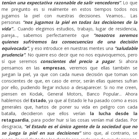
tenían una expectativa razonable de salir vencedores”
. Lo que
me pregunto es si realmente en estos tiempos todos nos
jugamos la piel con nuestras decisiones. Veamos... Las
personas
“nos jugamos la piel en todas las decisiones de la
vida”
... Cuando elegimos estudios, trabajo, lugar de residencia,
pareja..., sabemos perfectamente que
“nosotros seremos
quienes sufriremos las consecuencias de una decisión
equivocada”
, y eso introduce en nuestras mentes una
“saludable
prudencia”
. No quiere eso decir que no nos equivoquemos, pero
sí que seremos
conscientes del precio a pagar
. Si ahora
pensamos en las
empresas
, veremos que ellas también se
juegan la piel, ya que con cada nueva decisión que toman son
conscientes de que, en caso de error, serán ellas quienes sufran
por ello, pudiendo llegar incluso a desaparecer. Si no me creen,
piensen en Kodak, General Motors, Banco Popular... Ahora
hablemos del
Estado
, ya que al Estado le ha pasado como a esos
generales que, hartos de poner su vida en peligro con cada
batalla, decidieron que ellos verían
la lucha desde la
retaguardia
, para poder huir si las cosas venían mal dadas. Por
desgracia,
“el Estado es el único agente de la sociedad que no
se juega la piel en sus decisiones”
sino que, al contrario, se