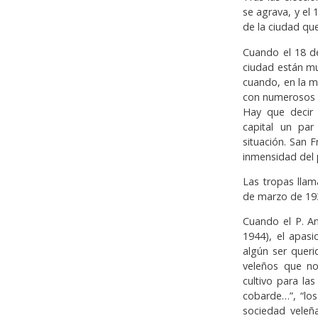
se agrava, y el 
de la ciudad qu
Cuando el 18 de
ciudad están mu
cuando, en la ma
con numerosos i
Hay que decir
capital un par
situación. San F
inmensidad del 
Las tropas llam
de marzo de 1937
Cuando el P. An
1944), el apasi
algún ser queri
veleños que no
cultivo para las
cobarde…”, “los
sociedad veleñ