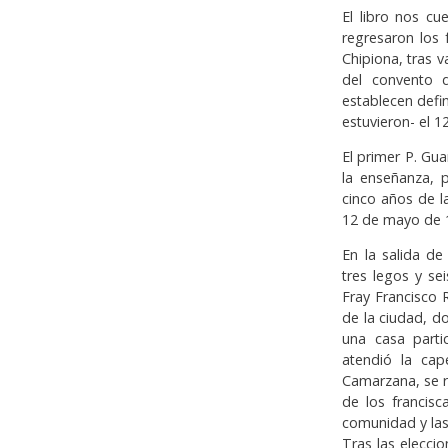
El libro nos cu
regresaron los 
Chipiona, tras 
del convento d
establecen defi
estuvieron- el 1
El primer P. Gua
la enseñanza, p
cinco años de l
12 de mayo de 1
En la salida d
tres legos y se
Fray Francisco 
de la ciudad, d
una casa parti
atendió la cap
Camarzana, se re
de los francisc
comunidad y las
Tras las eleccio