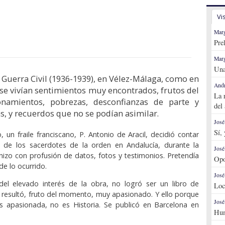
Vi
Marg
Pre
Marg
Una
Guerra Civil (1936-1939), en Vélez-Málaga, como en
Andr
 se vivían sentimientos muy encontrados, frutos del
La 
onamientos, pobrezas, desconfianzas de parte y
del
as, y recuerdos que no se podían asimilar.
José
Sí,
, un fraile franciscano, P. Antonio de Aracil, decidió contar
s de los sacerdotes de la orden en Andalucía, durante la
José
 hizo con profusión de datos, fotos y testimonios. Pretendía
Opo
 de lo ocurrido.
José
del elevado interés de la obra, no logró ser un libro de
Loc
e resultó, fruto del momento, muy apasionado. Y ello porque
José
 es apasionada, no es Historia. Se publicó en Barcelona en
Hum