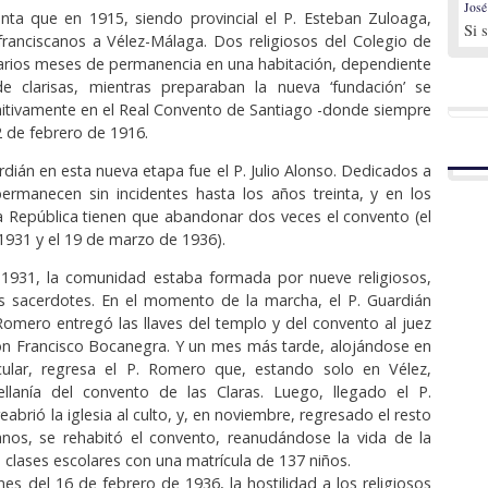
José
enta que en 1915, siendo provincial el P. Esteban Zuloaga,
Si 
franciscanos a Vélez-Málaga. Dos religiosos del Colegio de
varios meses de permanencia en una habitación, dependiente
e clarisas, mientras preparaban la nueva ‘fundación’ se
nitivamente en el Real Convento de Santiago -donde siempre
2 de febrero de 1916.
rdián en esta nueva etapa fue el P. Julio Alonso. Dedicados a
ermanecen sin incidentes hasta los años treinta, y en los
a República tienen que abandonar dos veces el convento (el
931 y el 19 de marzo de 1936).
e 1931, la comunidad estaba formada por nueve religiosos,
is sacerdotes. En el momento de la marcha, el P. Guardián
Romero entregó las llaves del templo y del convento al juez
on Francisco Bocanegra. Y un mes más tarde, alojándose en
cular, regresa el P. Romero que, estando solo en Vélez,
ellanía del convento de las Claras. Luego, llegado el P.
abrió la iglesia al culto, y, en noviembre, regresado el resto
anos, se rehabitó el convento, reanudándose la vida de la
 clases escolares con una matrícula de 137 niños.
nes del 16 de febrero de 1936, la hostilidad a los religiosos