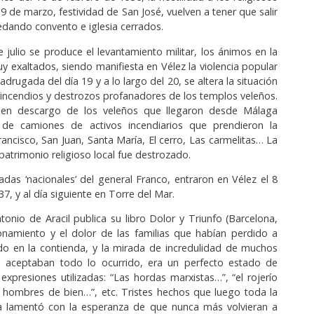
19 de marzo, festividad de San José, vuelven a tener que salir
edando convento e iglesia cerrados.
 julio se produce el levantamiento militar, los ánimos en la
y exaltados, siendo manifiesta en Vélez la violencia popular
drugada del día 19 y a lo largo del 20, se altera la situación
ncendios y destrozos profanadores de los templos veleños.
 en descargo de los veleños que llegaron desde Málaga
 de camiones de activos incendiarios que prendieron la
rancisco, San Juan, Santa María, El cerro, Las carmelitas… La
patrimonio religioso local fue destrozado.
adas ‘nacionales’ del general Franco, entraron en Vélez el 8
, y al día siguiente en Torre del Mar.
tonio de Aracil publica su libro Dolor y Triunfo (Barcelona,
onamiento y el dolor de las familias que habían perdido a
do en la contienda, y la mirada de incredulidad de muchos
 aceptaban todo lo ocurrido, era un perfecto estado de
 expresiones utilizadas: “Las hordas marxistas…”, “el rojerío
 hombres de bien…”, etc. Tristes hechos que luego toda la
a lamentó con la esperanza de que nunca más volvieran a