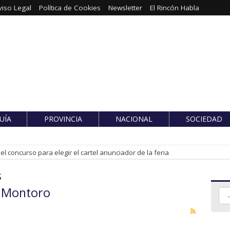
viso Legal
Política de Cookies
Newsletter
El Rincón Habla
UÍA
PROVINCIA
NACIONAL
SOCIEDAD
l concurso para elegir el cartel anunciador de la feria
s
o Montoro