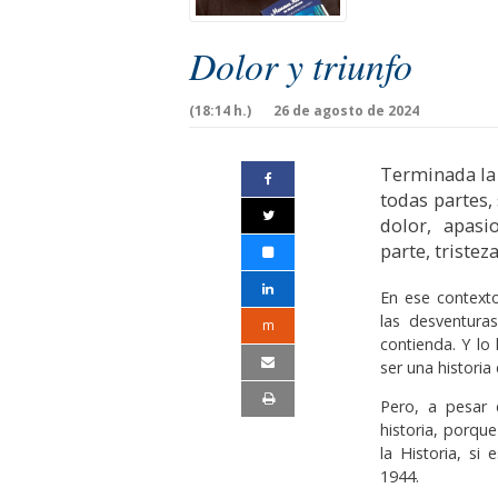
Dolor y triunfo
(18:14 h.)
26 de agosto de 2024
Terminada la 
todas partes,
dolor, apasi
parte, tristez
En ese contexto
las desventura
m
contienda. Y lo
ser una historia
Pero, a pesar 
historia, porqu
la Historia, si
1944.