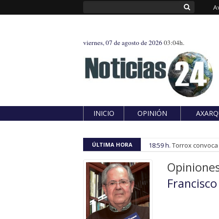
A
viernes, 07 de agosto de 2026
03:04h.
INICIO
OPINIÓN
AXARQ
ÚLTIMA HORA
18:59 h.
Torrox convoca e
Opinione
Francisc