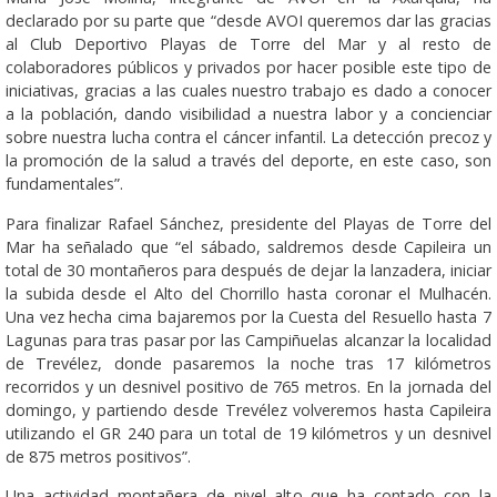
declarado por su parte que “desde AVOI queremos dar las gracias
al Club Deportivo Playas de Torre del Mar y al resto de
colaboradores públicos y privados por hacer posible este tipo de
iniciativas, gracias a las cuales nuestro trabajo es dado a conocer
a la población, dando visibilidad a nuestra labor y a concienciar
sobre nuestra lucha contra el cáncer infantil. La detección precoz y
la promoción de la salud a través del deporte, en este caso, son
fundamentales”.
Para finalizar Rafael Sánchez, presidente del Playas de Torre del
Mar ha señalado que “el sábado, saldremos desde Capileira un
total de 30 montañeros para después de dejar la lanzadera, iniciar
la subida desde el Alto del Chorrillo hasta coronar el Mulhacén.
Una vez hecha cima bajaremos por la Cuesta del Resuello hasta 7
Lagunas para tras pasar por las Campiñuelas alcanzar la localidad
de Trevélez, donde pasaremos la noche tras 17 kilómetros
recorridos y un desnivel positivo de 765 metros. En la jornada del
domingo, y partiendo desde Trevélez volveremos hasta Capileira
utilizando el GR 240 para un total de 19 kilómetros y un desnivel
de 875 metros positivos”.
Una actividad montañera de nivel alto que ha contado con la