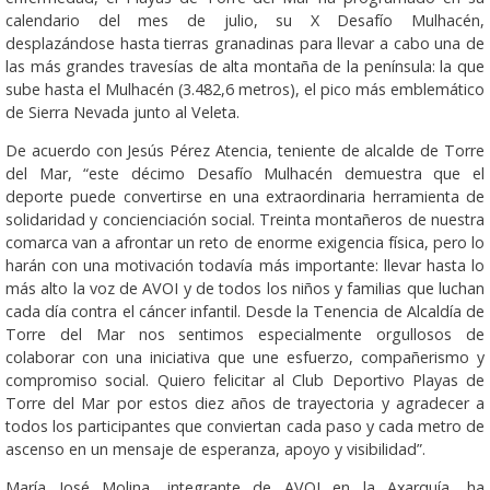
calendario del mes de julio, su X Desafío Mulhacén,
desplazándose hasta tierras granadinas para llevar a cabo una de
las más grandes travesías de alta montaña de la península: la que
sube hasta el Mulhacén (3.482,6 metros), el pico más emblemático
de Sierra Nevada junto al Veleta.
De acuerdo con Jesús Pérez Atencia, teniente de alcalde de Torre
del Mar, “este décimo Desafío Mulhacén demuestra que el
deporte puede convertirse en una extraordinaria herramienta de
solidaridad y concienciación social. Treinta montañeros de nuestra
comarca van a afrontar un reto de enorme exigencia física, pero lo
harán con una motivación todavía más importante: llevar hasta lo
más alto la voz de AVOI y de todos los niños y familias que luchan
cada día contra el cáncer infantil. Desde la Tenencia de Alcaldía de
Torre del Mar nos sentimos especialmente orgullosos de
colaborar con una iniciativa que une esfuerzo, compañerismo y
compromiso social. Quiero felicitar al Club Deportivo Playas de
Torre del Mar por estos diez años de trayectoria y agradecer a
todos los participantes que conviertan cada paso y cada metro de
ascenso en un mensaje de esperanza, apoyo y visibilidad”.
María José Molina, integrante de AVOI en la Axarquía, ha