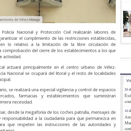
tamiento de Vélez-Málaga
, Policía Nacional y Protección Civil realizarán labores de
garantizar el cumplimiento de las restricciones establecidas,
en lo relativo a la limitación de la libre circulación de
a comprobación del cierre de los establecimientos a los que
e actividad.
ocal actuará principalmente en el centro urbano de Vélez-
cía Nacional se ocupará del litoral y el resto de localidades
cipal.
Vi
rio, se realizará una especial vigilancia y control de espacios
20 d
Éxi
cados, farmacias y establecimientos que suministran
con
imera necesidad.
10 d
ciar, desde la megafonía de los coches patrulla, mensajes de
And
 y responsabilidad a la ciudadanía para que permanezca en
Mar
ra que respeten las instrucciones de las autoridades y
cen
nitarios.