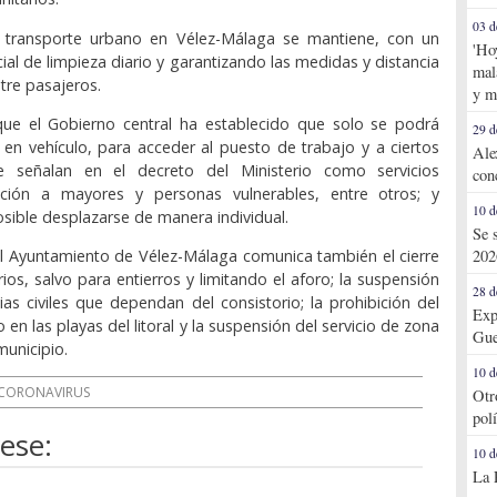
03 d
de transporte urbano en Vélez-Málaga se mantiene, con un
'Ho
ial de limpieza diario y garantizando las medidas y distancia
mal
tre pasajeros.
y m
que el Gobierno central ha establecido que solo se podrá
29 d
 o en vehículo, para acceder al puesto de trabajo y a ciertos
Ale
e señalan en el decreto del Ministerio como servicios
con
ención a mayores y personas vulnerables, entre otros; y
10 d
sible desplazarse de manera individual.
Se 
el Ayuntamiento de Vélez-Málaga comunica también el cierre
202
ios, salvo para entierros y limitando el aforo; la suspensión
28 d
as civiles que dependan del consistorio; la prohibición del
Exp
 en las playas del litoral y la suspensión del servicio de zona
Gue
municipio.
10 d
CORONAVIRUS
Otr
pol
ese:
10 d
La 