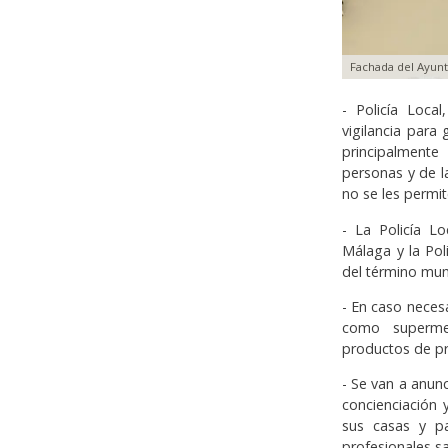
Fachada del Ayun
- Policía Local
vigilancia para 
principalmente 
personas y de l
no se les permit
- La Policía L
Málaga y la Poli
del término muni
- En caso necesa
como supermer
productos de pr
- Se van a anun
concienciación
sus casas y pa
profesionales sa