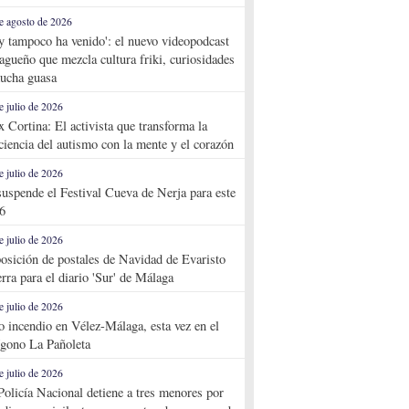
e agosto de 2026
y tampoco ha venido': el nuevo videopodcast
agueño que mezcla cultura friki, curiosidades
ucha guasa
e julio de 2026
x Cortina: El activista que transforma la
ciencia del autismo con la mente y el corazón
e julio de 2026
suspende el Festival Cueva de Nerja para este
6
e julio de 2026
osición de postales de Navidad de Evaristo
rra para el diario 'Sur' de Málaga
e julio de 2026
o incendio en Vélez-Málaga, esta vez en el
ígono La Pañoleta
e julio de 2026
Policía Nacional detiene a tres menores por