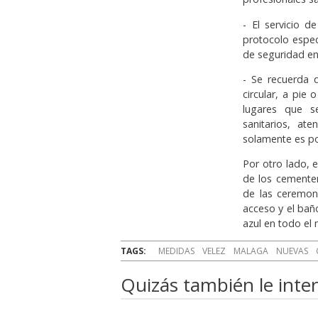
- El servicio 
protocolo espec
de seguridad en
- Se recuerda 
circular, a pie
lugares que s
sanitarios, at
solamente es po
Por otro lado, 
de los cementer
de las ceremoni
acceso y el baño
azul en todo el 
TAGS:
MEDIDAS
VELEZ
MALAGA
NUEVAS
Quizás también le inter