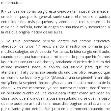
matemáticas
R.-
La idea de cómo surgió esta creación tan inusual de mezclar
un animal que, por lo general, suele causar el miedo o el pánico
entre los niños más pequeños, y viendo que casi siempre es la
mala de la película, tiene su origen en una idea muy inesperada a
la vez que original nacida de las aulas.
» Yo llevo prestando servicio dentro del campo educativo
alrededor de unos 17 años, siendo maestro de primaria por
muchos colegios de Andalucía. Por tanto, la idea surgió en el aula,
cuando intentaba hacer callar a mi alumnado para que hiciéramos
las lecturas conjuntas de clase, y señalando el orden de lectura del
mismo mientras hacía el sonido del silencio para que me
atendieran. Tal y como iba señalando uno tras otro, recuerdo que
un alumno se levantó y gritó: “¡Maestro, una serpiente!” Y ahí dije
yo: “¡Claro, la serpiente lectora! ¡Esa va a ser nuestra mascota de la
clase!”. Y en ese momento, ya con nuestra mascota, decidí hacer
un pequeño cuento de una carilla para utilizar como actividad en
clase, solo que el día que me puse a escribirlo, no sé qué me pasó
que no pude parar hasta tener unas diez páginas escritas a mano
por delante y por detrás. Fue justo en ese momento cuando me