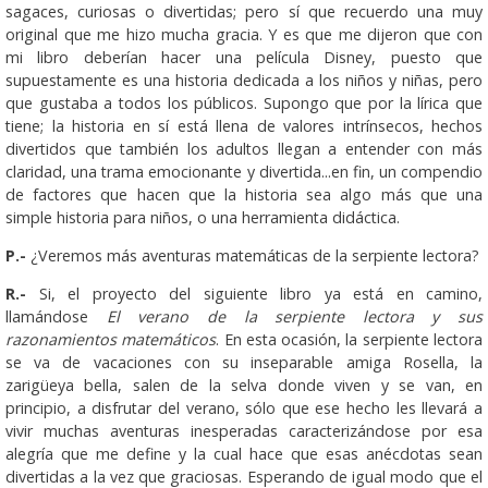
sagaces, curiosas o divertidas; pero sí que recuerdo una muy
original que me hizo mucha gracia. Y es que me dijeron que con
mi libro deberían hacer una película Disney, puesto que
supuestamente es una historia dedicada a los niños y niñas, pero
que gustaba a todos los públicos. Supongo que por la lírica que
tiene; la historia en sí está llena de valores intrínsecos, hechos
divertidos que también los adultos llegan a entender con más
claridad, una trama emocionante y divertida...en fin, un compendio
de factores que hacen que la historia sea algo más que una
simple historia para niños, o una herramienta didáctica.
P.-
¿Veremos más aventuras matemáticas de la serpiente lectora?
R.-
Si, el proyecto del siguiente libro ya está en camino,
llamándose
El verano de la serpiente lectora y sus
razonamientos matemáticos
. En esta ocasión, la serpiente lectora
se va de vacaciones con su inseparable amiga Rosella, la
zarigüeya bella, salen de la selva donde viven y se van, en
principio, a disfrutar del verano, sólo que ese hecho les llevará a
vivir muchas aventuras inesperadas caracterizándose por esa
alegría que me define y la cual hace que esas anécdotas sean
divertidas a la vez que graciosas. Esperando de igual modo que el