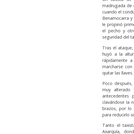
madrugada de es
cuando el condu
Benamocarra y n
le propinó prim
el pecho y otr
seguridad del ta
Tras el ataque,
huyó a la altu
rápidamente a l
marcharse con é
quitar las llaves.
Poco después, 
muy alterado 
antecedentes p
clavándose la 
brazos, por lo 
para reducirlo s
Tanto el taxis
Axarquía, don