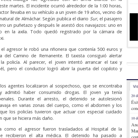
te martes. El incidente ocurrió alrededor de la 1:00 horas,
ctor llevaba en su vehículo a un joven de 19 años, vecino de
atural de Almáchar. Según publica el diario
Sur
, el pasajero
ero un puñetazo y después le asestó dos navajazos: uno en
o en la axila. Todo quedó registrado por la cámara de
xi.
 el agresor le robó una riñonera que contenía 500 euros y
ra del Camino de Remanente. El taxista consiguió alertar
a policía. Al parecer, el joven intentó arrancar el taxi y
l, pero el conductor logró abrir la puerta del copiloto y
los agentes localizaron al sospechoso, que se encontraba
Vi
y admitió haber consumido drogas. El joven ya tenía
20 d
enales. Durante el arresto, el detenido se autolesionó
Éxi
navaja en varias zonas del cuerpo, como el abdomen y los
con
que los policías tuvieron que actuar con especial cuidado
in que se hiciera más daño.
10 d
And
ta como el agresor fueron trasladados al Hospital de la
Mar
de recibieron el alta médica. El detenido ha pasado a
cen