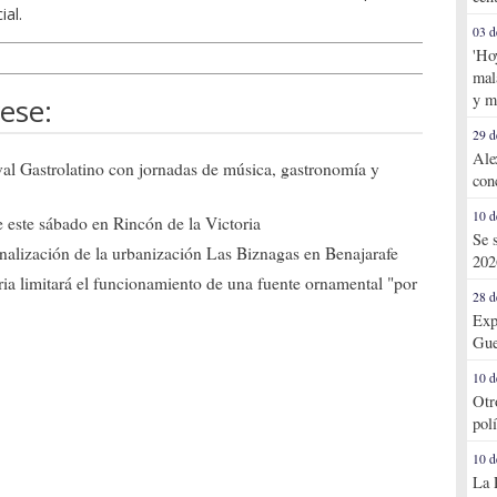
ial.
03 d
'Ho
mal
y m
ese:
29 d
Ale
ival Gastrolatino con jornadas de música, gastronomía y
con
10 d
 este sábado en Rincón de la Victoria
Se 
 finalización de la urbanización Las Biznagas en Benajarafe
202
ia limitará el funcionamiento de una fuente ornamental "por
28 d
Exp
Gue
10 d
Otr
pol
10 d
La 