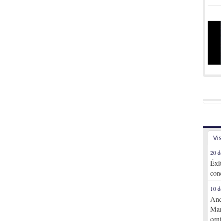
Vi
20 d
Éxi
con
10 d
And
Mar
cen