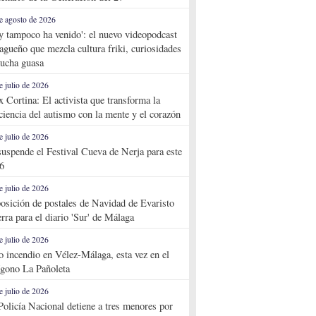
e agosto de 2026
y tampoco ha venido': el nuevo videopodcast
agueño que mezcla cultura friki, curiosidades
ucha guasa
e julio de 2026
x Cortina: El activista que transforma la
ciencia del autismo con la mente y el corazón
e julio de 2026
suspende el Festival Cueva de Nerja para este
6
e julio de 2026
osición de postales de Navidad de Evaristo
rra para el diario 'Sur' de Málaga
e julio de 2026
o incendio en Vélez-Málaga, esta vez en el
ígono La Pañoleta
e julio de 2026
Policía Nacional detiene a tres menores por