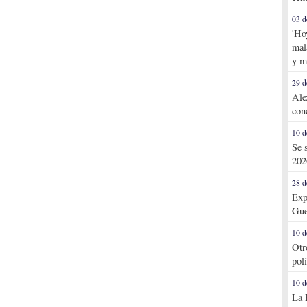
03 d
'Ho
mal
y m
29 d
Ale
con
10 d
Se 
202
28 d
Exp
Gue
10 d
Otr
pol
10 d
La 