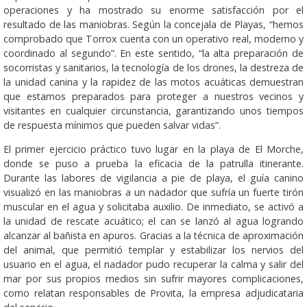
operaciones y ha mostrado su enorme satisfacción por el
resultado de las maniobras. Según la concejala de Playas, “hemos
comprobado que Torrox cuenta con un operativo real, moderno y
coordinado al segundo”. En este sentido, “la alta preparación de
socorristas y sanitarios, la tecnología de los drones, la destreza de
la unidad canina y la rapidez de las motos acuáticas demuestran
que estamos preparados para proteger a nuestros vecinos y
visitantes en cualquier circunstancia, garantizando unos tiempos
de respuesta mínimos que pueden salvar vidas”.
El primer ejercicio práctico tuvo lugar en la playa de El Morche,
donde se puso a prueba la eficacia de la patrulla itinerante.
Durante las labores de vigilancia a pie de playa, el guía canino
visualizó en las maniobras a un nadador que sufría un fuerte tirón
muscular en el agua y solicitaba auxilio. De inmediato, se activó a
la unidad de rescate acuático; el can se lanzó al agua logrando
alcanzar al bañista en apuros. Gracias a la técnica de aproximación
del animal, que permitió templar y estabilizar los nervios del
usuario en el agua, el nadador pudo recuperar la calma y salir del
mar por sus propios medios sin sufrir mayores complicaciones,
como relatan responsables de Provita, la empresa adjudicataria