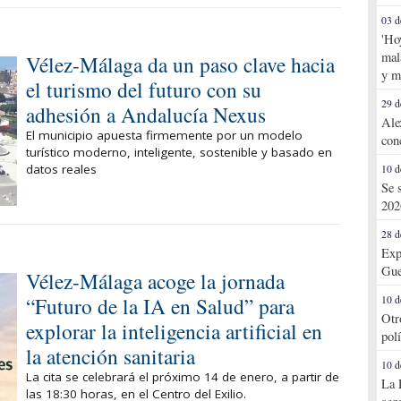
03 d
'Ho
mal
Vélez-Málaga da un paso clave hacia
y m
el turismo del futuro con su
29 d
adhesión a Andalucía Nexus
Ale
El municipio apuesta firmemente por un modelo
con
turístico moderno, inteligente, sostenible y basado en
datos reales
10 d
Se 
202
28 d
Exp
Gue
Vélez-Málaga acoge la jornada
“Futuro de la IA en Salud” para
10 d
Otr
explorar la inteligencia artificial en
pol
la atención sanitaria
10 d
La cita se celebrará el próximo 14 de enero, a partir de
La 
las 18:30 horas, en el Centro del Exilio.