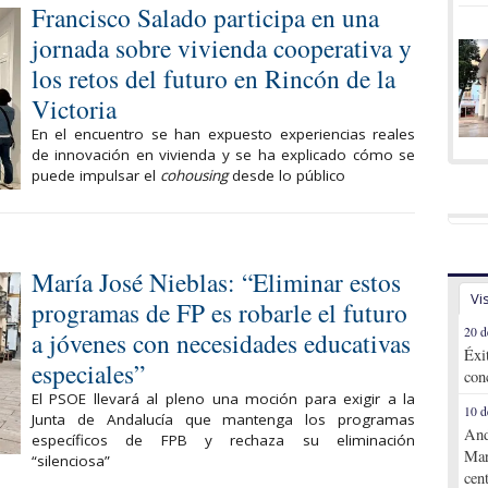
Francisco Salado participa en una
jornada sobre vivienda cooperativa y
los retos del futuro en Rincón de la
Victoria
En el encuentro se han expuesto experiencias reales
de innovación en vivienda y se ha explicado cómo se
puede impulsar el
cohousing
desde lo público
María José Nieblas: “Eliminar estos
Vi
programas de FP es robarle el futuro
20 d
a jóvenes con necesidades educativas
Éxi
especiales”
con
El PSOE llevará al pleno una moción para exigir a la
10 d
Junta de Andalucía que mantenga los programas
And
específicos de FPB y rechaza su eliminación
Mar
“silenciosa”
cen