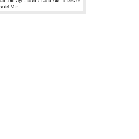
edir a un vigilante en un centro de menores de
re del Mar