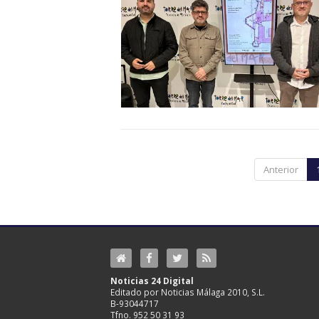
Anterior
Noticias 24 Digital
Editado por Noticias Málaga 2010, S.L.
B-93044717
Tfno. 952 50 31 93