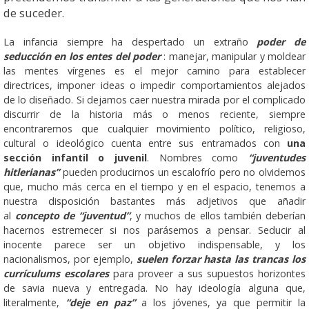
de suceder.
La infancia siempre ha despertado un extraño
poder de
seducción en los entes del poder
: manejar, manipular y moldear
las mentes vírgenes es el mejor camino para establecer
directrices, imponer ideas o impedir comportamientos alejados
de lo diseñado. Si dejamos caer nuestra mirada por el complicado
discurrir de la historia más o menos reciente, siempre
encontraremos que cualquier movimiento político, religioso,
cultural o ideológico cuenta entre sus entramados con
una
sección infantil o juvenil
. Nombres como
“juventudes
hitlerianas”
pueden producirnos un escalofrío pero no olvidemos
que, mucho más cerca en el tiempo y en el espacio, tenemos a
nuestra disposición bastantes más adjetivos que añadir
al
concepto de “juventud”
, y muchos de ellos también deberían
hacernos estremecer si nos parásemos a pensar. Seducir al
inocente parece ser un objetivo indispensable, y los
nacionalismos, por ejemplo,
suelen forzar hasta las trancas los
currículums escolares
para proveer a sus supuestos horizontes
de savia nueva y entregada. No hay ideología alguna que,
literalmente,
“deje en paz”
a los jóvenes, ya que permitir la