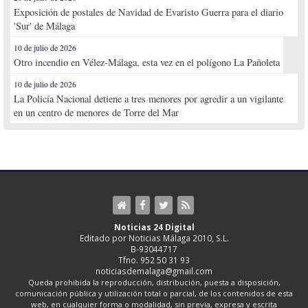
Exposición de postales de Navidad de Evaristo Guerra para el diario
'Sur' de Málaga
10 de julio de 2026
Otro incendio en Vélez-Málaga, esta vez en el polígono La Pañoleta
10 de julio de 2026
La Policía Nacional detiene a tres menores por agredir a un vigilante
en un centro de menores de Torre del Mar
Noticias 24 Digital
Editado por Noticias Málaga 2010, S.L.
B-93044717
Tfno. 952 50 31 93
noticiasdemalaga@gmail.com
Queda prohibida la reproducción, distribución, puesta a disposición,
comunicación pública y utilización total o parcial, de los contenidos de esta
web, en cualquier forma o modalidad, sin previa, expresa y escrita