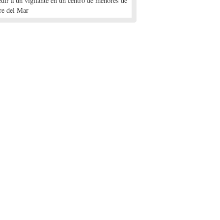
edir a un vigilante en un centro de menores de
re del Mar