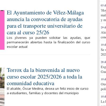
03 d
'Ho
El Ayuntamiento de Vélez-Málaga
mal
anuncia la convocatoria de ayudas
y m
para el transporte universitario de
29 d
cara al curso 25/26
Ale
con
Los jóvenes ya pueden solicitar las ayudas, que
permanecerán abiertas hasta la finalización del curso
10 d
escolar actual
Se 
202
28 d
Exp
Torrox da la bienvenida al nuevo
Gue
curso escolar 2025/2026 a toda la
10 d
comunidad educativa
Otr
El alcalde, Óscar Medina, desea un feliz inicio de curso
pol
a estudiantes, familias y docentes del municipio
10 d
La 