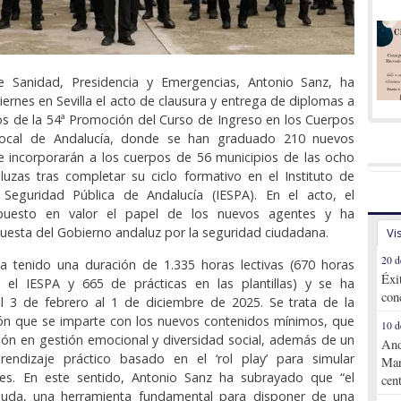
e Sanidad, Presidencia y Emergencias, Antonio Sanz, ha
iernes en Sevilla el acto de clausura y entrega de diplomas a
os de la 54ª Promoción del Curso de Ingreso en los Cuerpos
 Local de Andalucía, donde se han graduado 210 nuevos
e incorporarán a los cuerpos de 56 municipios de las ocho
luzas tras completar su ciclo formativo en el Instituto de
Seguridad Pública de Andalucía (IESPA). En el acto, el
puesto en valor el papel de los nuevos agentes y ha
uesta del Gobierno andaluz por la seguridad ciudadana.
Vi
20 d
ha tenido una duración de 1.335 horas lectivas (670 horas
Éxi
n el IESPA y 665 de prácticas en las plantillas) y se ha
con
el 3 de febrero al 1 de diciembre de 2025. Se trata de la
ón que se imparte con los nuevos contenidos mínimos, que
10 d
ión en gestión emocional y diversidad social, además de un
And
ndizaje práctico basado en el ‘rol play’ para simular
Mar
ales. En este sentido, Antonio Sanz ha subrayado que “el
cen
duda, una herramienta fundamental para disponer de una