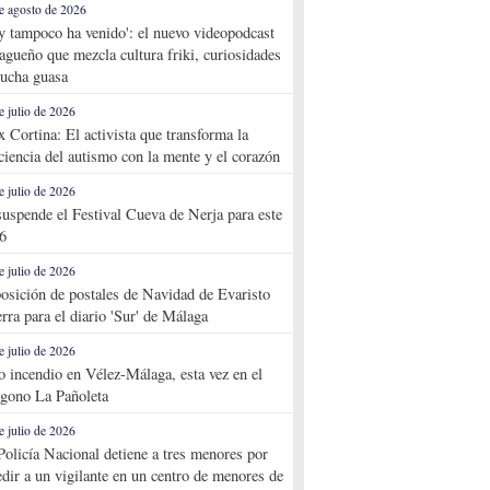
e agosto de 2026
y tampoco ha venido': el nuevo videopodcast
agueño que mezcla cultura friki, curiosidades
ucha guasa
e julio de 2026
x Cortina: El activista que transforma la
ciencia del autismo con la mente y el corazón
e julio de 2026
suspende el Festival Cueva de Nerja para este
6
e julio de 2026
osición de postales de Navidad de Evaristo
rra para el diario 'Sur' de Málaga
e julio de 2026
o incendio en Vélez-Málaga, esta vez en el
ígono La Pañoleta
e julio de 2026
Policía Nacional detiene a tres menores por
edir a un vigilante en un centro de menores de