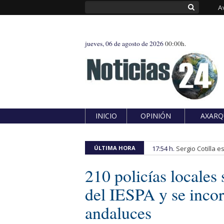
A
jueves, 06 de agosto de 2026
00:00h.
INICIO
OPINIÓN
AXARQ
ÚLTIMA HORA
17:54 h.
Sergio Cotilla 
210 policías locales
del IESPA y se inco
andaluces