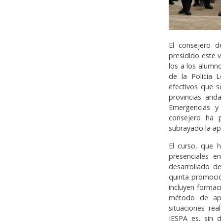
El consejero d
presidido este v
los a los alumn
de la Policía
efectivos que s
provincias anda
Emergencias y 
consejero ha 
subrayado la ap
El curso, que 
presenciales e
desarrollado d
quinta promoci
incluyen formac
método de apre
situaciones re
IESPA es, sin 