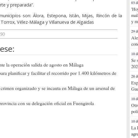
03 d
erte y preparada”.
'Ho
mal
unicipios son: Álora, Estepona, Istán, Mijas, Rincón de la
y m
, Torrox, Vélez-Málaga y Villanueva de Algaidas
29 d
RSO
Ale
con
ese:
10 d
Se 
te la operación salida de agosto en Málaga
202
a planificar y facilitar el recorrido por 1.400 kilómetros de
28 d
Exp
 crimen organizado y se incauta en Málaga de un arsenal de
Gue
10 d
rovincia con su delegación oficial en Fuengirola
Otr
pol
10 d
La 
agr