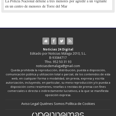
La Policía Nacional detiene a tres menores por agredir a un vigilante
en un centro de menores de Torre del Mar
Noticias 24 Digital
Editado por Noticias Málaga 2010, S.L.
B-93044717
Tfno. 952 50 31 93
noticiasdemalaga@gmail.com
Queda prohibida la reproducción, distribución, puesta a disposición,
comunicación pública y utilización total o parcial, de los contenidos de esta
web, en cualquier forma o modalidad, sin previa, expresa y escrita
autorización, incluyendo, en particular, su mera reproducción y/o puesta a
disposición como resúmenes, reseñas o revistas de prensa con fines
comerciales o directa o indirectamente lucrativos, a la que se manifiesta
oposición expresa.
Aviso Legal
Quiénes Somos
Política de Cookies