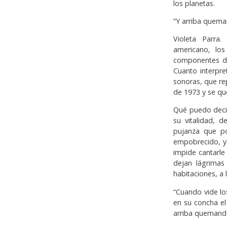
los planetas.
“Y arriba queman
Violeta Parra.
americano, los
componentes del
Cuanto interpre
sonoras, que re
de 1973 y se qu
Qué puedo decir
su vitalidad, 
pujanza que po
empobrecido, y 
impide cantarle
dejan lágrimas
habitaciones, a
“Cuando vide lo
en su concha el 
arriba quemando