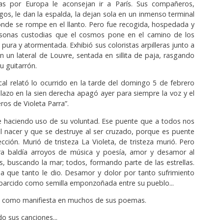
s por Europa le aconsejan ir a París. Sus compañeros,
s, le dan la espalda, la dejan sola en un inmenso terminal
donde se rompe en el llanto. Pero fue recogida, hospedada y
onas custodias que el cosmos pone en el camino de los
 pura y atormentada. Exhibió sus coloristas arpilleras junto a
n un lateral de Louvre, sentada en sillita de paja, rasgando
u guitarrón.
cal re­lató lo ocurrido en la tarde del domingo 5 de febrero
lazo en la sien de­recha apagó ayer para siempre la voz y el
e­ros de Violeta Parra”.
e haciendo uso de su voluntad. Ese puente que a todos nos
 al nacer y que se destruye al ser cruzado, porque es puente
ección. Murió de tristeza La Violeta, de tristeza murió. Pero
rra baldía arroyos de música y poesía, amor y desamor al
, buscando la mar; todos, formando parte de las estrellas.
a que tanto le dio. Desamor y dolor por tanto sufrimiento
parcido como semilla emponzoñada entre su pueblo...
a, como manifiesta en muchos de sus poemas.
o sus canciones...