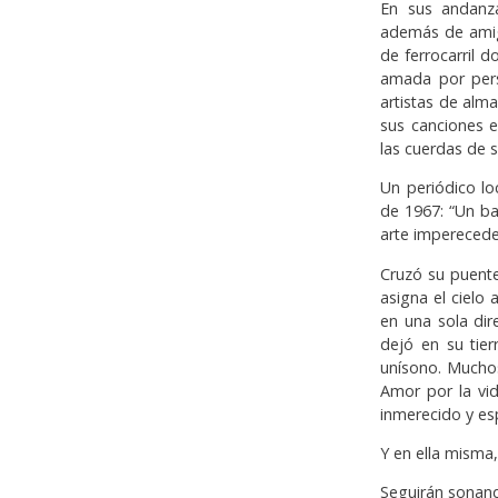
En sus andanza
además de amigo
de ferrocarril 
amada por pers
artistas de alma
sus canciones e
las cuerdas de s
Un periódico lo
de 1967: “Un ba
arte im­pe­re­ce­d
Cruzó su puent
asigna el cielo
en una sola dir
dejó en su tie
unísono. Muchos
Amor por la vid
inmerecido y es
Y en ella mism
Seguirán sonand