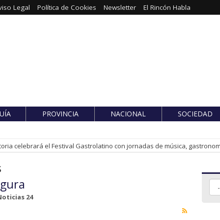
viso Legal
Política de Cookies
Newsletter
El Rincón Habla
UÍA
PROVINCIA
NACIONAL
SOCIEDAD
toria celebrará el Festival Gastrolatino con jornadas de música, gastronomí
s
egura
oticias 24