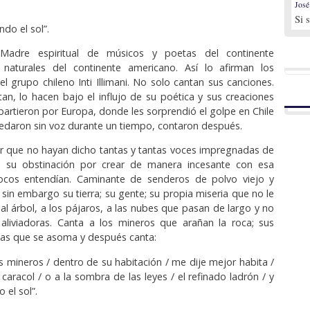
José
Si 
do el sol”.
 Ma­dre espiritual de mús­icos y poetas del continente
 naturales del continente americano. Así lo afirman los
 grupo chileno Inti Illimani. No solo cantan sus canciones.
tan, lo hacen bajo el influjo de su poética y sus creaciones
partieron por Europa, donde les sorprendió el golpe en Chile
edaron sin voz durante un tiempo, contaron después.
 que no hayan di­cho tantas y tantas voces impregnadas de
de su obstinación por crear de manera incesante con esa
cos entendían. Caminante de senderos de polvo viejo y
sin embargo su tierra; su gente; su propia miseria que no le
 al árbol, a los pájaros, a las nubes que pasan de largo y no
 aliviadoras. Canta a los mineros que arañan la roca; sus
 las que se asoma y después canta:
s mineros / dentro de su habitación / me dije mejor habita /
caracol / o a la sombra de las leyes / el refinado ladrón / y
 el sol”.