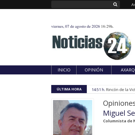
A
viernes, 07 de agosto de 2026
16:29h.
INICIO
OPINIÓN
AXARQ
ÚLTIMA HORA
14:51 h.
Rincón de la Vic
Opinione
Miguel S
Columnista de N