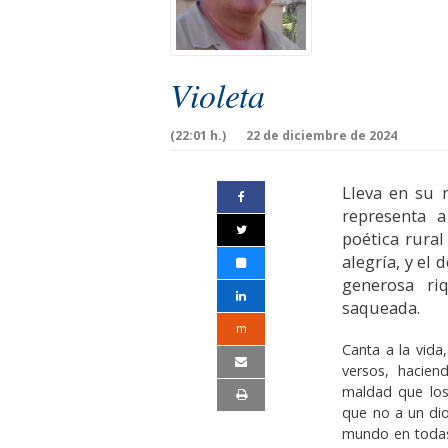
Violeta
(22:01 h.)
22 de diciembre de 2024
Lleva en su n
representa 
poética rura
alegría, y el
generosa ri
saqueada.
m
Canta a la vida
versos, hacien
maldad que los 
que no a un di
mun­do en todas