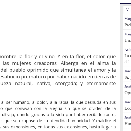
Vi
Marg
Pre
Marg
Una
Andr
ombre la flor y el vino. Y en la flor, el color que
La 
del
a las mujeres creadoras. Alberga en el alma la
l del pueblo oprimido que simultanea el amor y la
José
 desahucio prematuro por haber nacido en tierras de
Sí,
queza natural, nativa, otorgada; y eternamente
José
Opo
, al ser humano, al dolor, a la rabia, la que desnuda en sus
José
Loc
do que convivan con la alegría sin que se olviden de la
ultraja, dando gracias a la vida por haber recibido tanto,
José
os que se ocupase de su ofendida humanidad. Y maldice el
Hum
 sus dimensiones, en todas sus extensiones, hasta llegar a