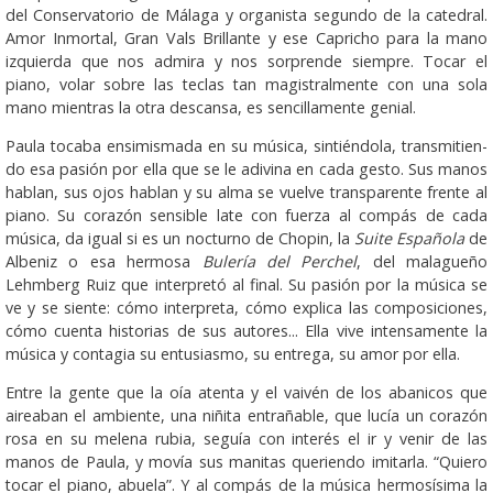
del Conservatorio de Málaga y organista segundo de la catedral.
Amor Inmortal, Gran Vals Brillante y ese Capricho para la mano
izquierda que nos admira y nos sorprende siempre. Tocar el
piano, volar sobre las teclas tan magistralmente con una sola
mano mientras la otra des­cansa, es sencilla­mente genial.
Paula tocaba ensi­mis­mada en su música, sintiéndola, trans­mi­tien­
do esa pasión por ella que se le adivina en cada gesto. Sus manos
hablan, sus ojos hablan y su alma se vuelve transparente frente al
piano. Su co­razón sensible late con fuerza al compás de cada
música, da igual si es un nocturno de Chopin, la
Suite Española
de
Albeniz o esa hermosa
Bulería del Perchel
, del malagueño
Lehmberg Ruiz que interpretó al final. Su pasión por la música se
ve y se siente: cómo interpreta, cómo explica las composiciones,
cómo cuenta historias de sus autores... Ella vive intensamente la
música y contagia su entusiasmo, su entrega, su amor por ella.
Entre la gente que la oía atenta y el vaivén de los aba­nicos que
aireaban el ambiente, una niñita entrañable, que lucía un corazón
rosa en su melena rubia, seguía con interés el ir y venir de las
manos de Paula, y movía sus manitas queriendo imitarla. “Quiero
tocar el piano, abuela”. Y al compás de la música hermosísima la