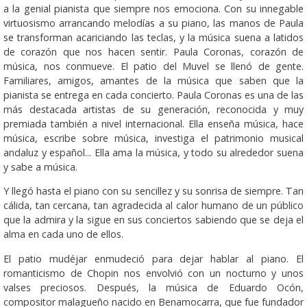
a la genial pianista que siempre nos emociona. Con su innegable
virtuosismo arrancando melodías a su piano, las manos de Paula
se transforman acariciando las teclas, y la música suena a latidos
de corazón que nos hacen sentir. Paula Coronas, corazón de
música, nos conmueve. El patio del Muvel se llenó de gente.
Familiares, amigos, amantes de la música que saben que la
pianista se entrega en cada concierto. Paula Coronas es una de las
más destacada artistas de su generación, reconocida y muy
premiada también a nivel internacional. Ella enseña música, hace
música, escribe sobre música, investiga el patrimonio musical
andaluz y español... Ella ama la música, y todo su alrededor suena
y sabe a música.
Y llegó hasta el piano con su sencillez y su sonrisa de siempre. Tan
cálida, tan cercana, tan agradecida al calor humano de un público
que la admira y la sigue en sus conciertos sabiendo que se deja el
alma en cada uno de ellos.
El patio mudéjar enmudeció para dejar hablar al piano. El
romanticismo de Chopin nos envolvió con un nocturno y unos
valses preciosos. Después, la música de Eduardo Ocón,
compositor malagueño nacido en Be­na­mo­carra, que fue fundador