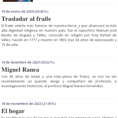
19 de enero de 2024
(20:43 h.)
Trasladar al fraile
El fraile veleño más famoso de nuestra tierra, y que alcanzara la más
alta dignidad religiosa en nuestro país, fue el capuchino Manuel José
Benito de An­guita y Téllez, conocido en religión por Fray Rafael de
Vélez, nacido en 1777 y muerto en 1850, tras 34 años de episcopado y
73 de vida.
14 de diciembre de 2023
(20:22 h.)
Miguel Ranea
Con 83 años de edad, y una vida plena de frutos, se nos ha ido
recientemente un querido amigo y compañero de profesión, e
investigaciones históricas, el profesor Miguel Ranea Fernández.
18 de noviembre de 2023
(21:39 h.)
El hogar
Es posible que una de las cosas que más nos interesan y nos afectan a