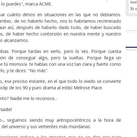
José
o lo puedes", marca ACME.
Si 
sar cuánto dimos en situaciones en las que no debíamos.
ambio, de no haberlo hecho, nos lo habríamos recriminado
Y aun así, después de haberlo dado todo, de haber buscado
as, de haber hecho contorsión en nuestra mente y nuestro
 lo alcanzamos.
mbas. Porque tardas en verlo, pero lo ves. Porque cuesta
sión de conseguir algo, pero la sueltas. Porque llega un
 tú mismo/a te hablas con una voz tan clara y fuerte como
río, y te dices: "No más".
 ese preciso instante, en el que todo lo vivido se convierte
clip de los 90 y puro drama al estilo Melrose Place.
anto? Nadie me lo reconoce...
Nadie!
o-, seguimos siendo muy antropocéntricos a la hora de
jo del universo y sus vertientes más mundanas.