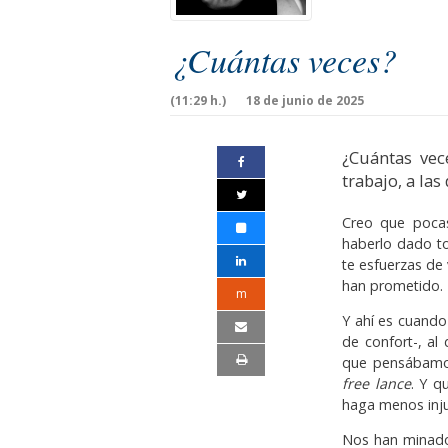
¿Cuántas veces?
(11:29 h.)
18 de junio de 2025
¿Cuántas vece
trabajo, a las 
Creo que poca
haberlo dado t
te esfuerzas de 
han prometido.
m
Y ahí es cuando
de confort-, al
que pensábamos
free lance
. Y q
haga menos inju
Nos han minado