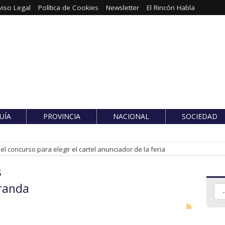
viso Legal
Política de Cookies
Newsletter
El Rincón Habla
UÍA
PROVINCIA
NACIONAL
SOCIEDAD
l concurso para elegir el cartel anunciador de la feria
s
randa