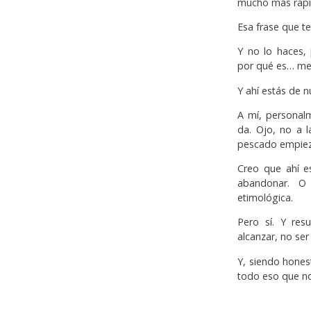
mucho más rápid
Esa frase que t
Y no lo haces,
por qué es… me
Y ahí estás de nu
A mí, personal
da. Ojo, no a 
pescado empieza
Creo que ahí es
abandonar. O
etimológica.
Pero sí. Y re
alcanzar, no ser
Y, siendo hones
todo eso que no