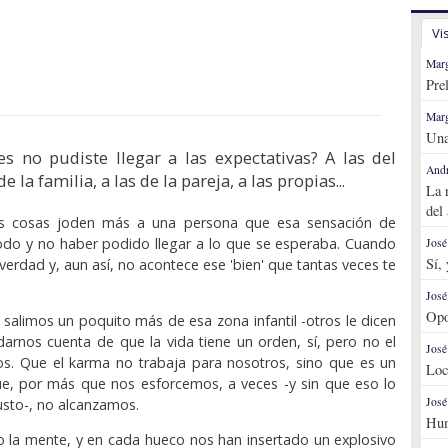
Vi
Marg
Pre
Marg
Una
s no pudiste llegar a las expectativas? A las del
Andr
de la familia, a las de la pareja, a las propias...
La 
del
s cosas joden más a una persona que esa sensación de
odo y no haber podido llegar a lo que se esperaba. Cuando
José
Sí,
verdad y, aun así, no acontece ese 'bien' que tantas veces te
José
Opo
 salimos un poquito más de esa zona infantil -otros le dicen
 darnos cuenta de que la vida tiene un orden, sí, pero no el
José
. Que el karma no trabaja para nosotros, sino que es un
Loc
ue, por más que nos esforcemos, a veces -y sin que eso lo
José
sto-, no alcanzamos.
Hum
 la mente, y en cada hueco nos han insertado un explosivo