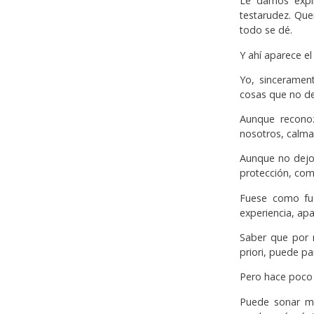
Le damos expli
testarudez. Qu
todo se dé.
Y ahí aparece e
Yo, sinceramen
cosas que no de
Aunque recono
nosotros, calma
Aunque no dejo
protección, como
Fuese como fue
experiencia, ap
Saber que por 
priori, puede pa
Pero hace poco 
Puede sonar muy