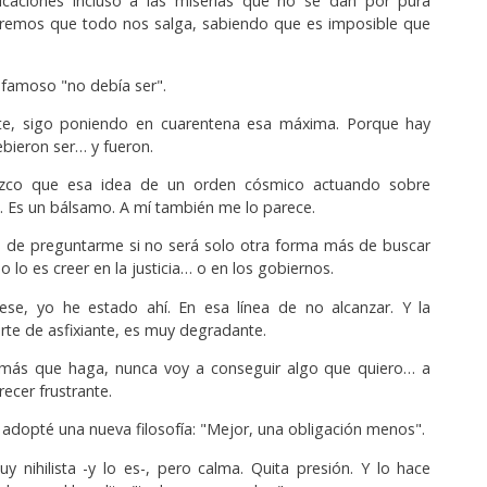
caciones incluso a las miserias que no se dan por pura
eremos que todo nos salga, sabiendo que es imposible que
l famoso "no debía ser".
te, sigo poniendo en cuarentena esa máxima. Porque hay
bieron ser… y fueron.
zco que esa idea de un orden cósmico actuando sobre
. Es un bálsamo. A mí también me lo parece.
 de preguntarme si no será solo otra forma más de buscar
 lo es creer en la justicia… o en los gobiernos.
se, yo he estado ahí. En esa línea de no alcanzar. Y la
arte de asfixiante, es muy degradante.
más que haga, nunca voy a conseguir algo que quiero… a
recer frustrante.
adopté una nueva filosofía: "Mejor, una obligación menos".
 nihilista -y lo es-, pero calma. Quita presión. Y lo hace