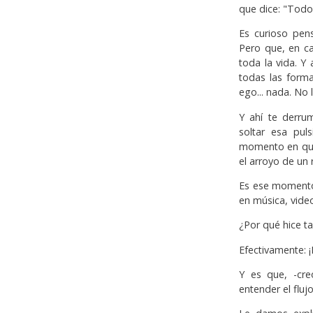
que dice: "Tod
Es curioso pen
Pero que, en c
toda la vida. 
todas las form
ego... nada. No
Y ahí te derru
soltar esa pul
momento en que
el arroyo de un 
Es ese momento,
en música, video
¿Por qué hice t
Efectivamente: ¡
Y es que, -cre
entender el flu