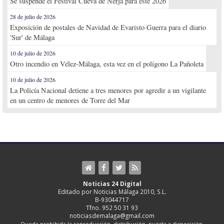
Se suspende el Festival Cueva de Nerja para este 2026
28 de julio de 2026
Exposición de postales de Navidad de Evaristo Guerra para el diario
'Sur' de Málaga
10 de julio de 2026
Otro incendio en Vélez-Málaga, esta vez en el polígono La Pañoleta
10 de julio de 2026
La Policía Nacional detiene a tres menores por agredir a un vigilante
en un centro de menores de Torre del Mar
Noticias 24 Digital
Editado por Noticias Málaga 2010, S.L.
B-93044717
Tfno. 952 50 31 93
noticiasdemalaga@gmail.com
Queda prohibida la reproducción, distribución, puesta a disposición,