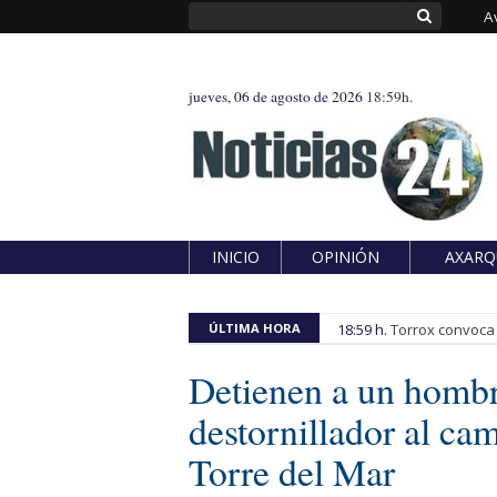
A
jueves, 06 de agosto de 2026
18:59h.
INICIO
OPINIÓN
AXARQ
ÚLTIMA HORA
18:59 h.
Torrox convoca e
Detienen a un hombr
destornillador al ca
Torre del Mar