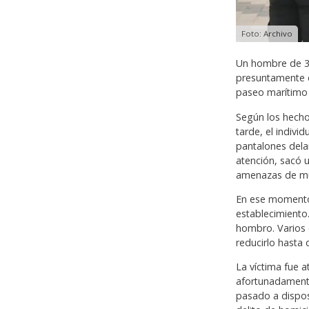
Foto: Archivo
Un hombre de 32
presuntamente c
paseo marítimo 
Según los hecho
tarde, el indivi
pantalones dela
atención, sacó 
amenazas de mue
En ese momento,
establecimiento. 
hombro. Varios 
reducirlo hasta 
La víctima fue a
afortunadamente
pasado a dispos