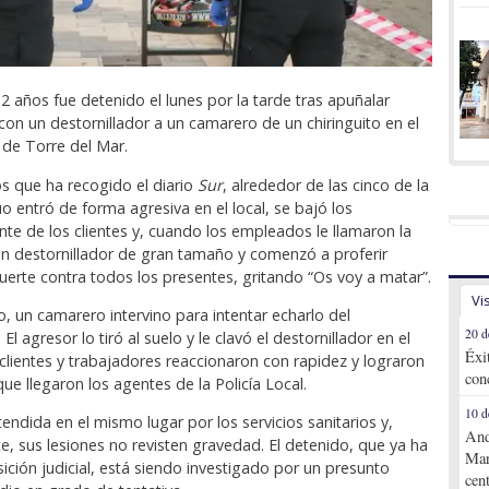
 años fue detenido el lunes por la tarde tras apuñalar
on un destornillador a un camarero de un chiringuito en el
de Torre del Mar.
s que ha recogido el diario
Sur
, alrededor de las cinco de la
duo entró de forma agresiva en el local, se bajó los
nte de los clientes y, cuando los empleados le llamaron la
un destornillador de gran tamaño y comenzó a proferir
rte contra todos los presentes, gritando “Os voy a matar”.
Vi
 un camarero intervino para intentar echarlo del
20 d
El agresor lo tiró al suelo y le clavó el destornillador en el
Éxi
clientes y trabajadores reaccionaron con rapidez y lograron
con
que llegaron los agentes de la Policía Local.
10 d
tendida en el mismo lugar por los servicios sanitarios y,
And
, sus lesiones no revisten gravedad. El detenido, que ya ha
Mar
ición judicial, está siendo investigado por un presunto
cen