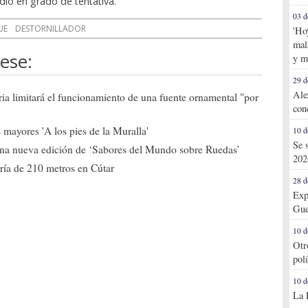
dio en grado de tentativa.
03 d
UE
DESTORNILLADOR
'Ho
mal
ese:
y m
29 d
Ale
ia limitará el funcionamiento de una fuente ornamental "por
con
mayores 'A los pies de la Muralla'
10 d
Se 
una nueva edición de ‘Sabores del Mundo sobre Ruedas’
202
ría de 210 metros en Cútar
28 d
Exp
Gue
10 d
Otr
pol
10 d
La 