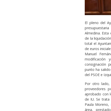
El pleno del A
presupuestaria
Almedina. Esta
de la liquidació
total el Ayunta
de euros inicia
Manuel Fernán
modificación 
consignación p
punto ha salido
del PSOE e Izqu
Por otro lado
proveedores p
aprobado con l
de IU. Se trat
Paula Moreno, r
área, prestad