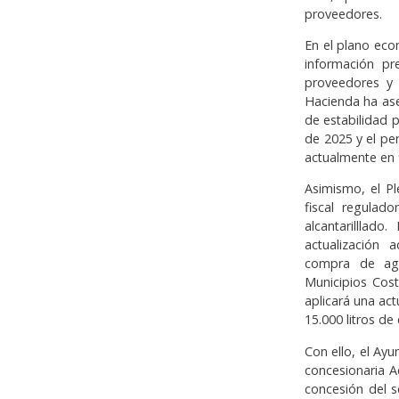
proveedores.
En el plano eco
información p
proveedores y 
Hacienda ha ase
de estabilidad 
de 2025 y el pe
actualmente en 
Asimismo, el P
fiscal regulad
alcantarilllad
actualización 
compra de agu
Municipios Cost
aplicará una act
15.000 litros d
Con ello, el Ay
concesionaria A
concesión del se