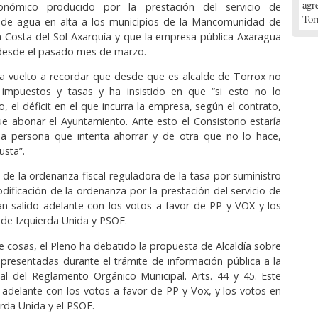
agr
onómico producido por la prestación del servicio de
Tor
 de agua en alta a los municipios de la Mancomunidad de
a Costa del Sol Axarquía y que la empresa pública Axaragua
 desde el pasado mes de marzo.
a vuelto a recordar que desde que es alcalde de Torrox no
impuestos y tasas y ha insistido en que “si esto no lo
, el déficit en el que incurra la empresa, según el contrato,
ue abonar el Ayuntamiento. Ante esto el Consistorio estaría
 persona que intenta ahorrar y de otra que no lo hace,
usta”.
 de la ordenanza fiscal reguladora de la tasa por suministro
dificación de la ordenanza por la prestación del servicio de
han salido adelante con los votos a favor de PP y VOX y los
 de Izquierda Unida y PSOE.
e cosas, el Pleno ha debatido la propuesta de Alcaldía sobre
 presentadas durante el trámite de información pública a la
ial del Reglamento Orgánico Municipal. Arts. 44 y 45. Este
 adelante con los votos a favor de PP y Vox, y los votos en
erda Unida y el PSOE.