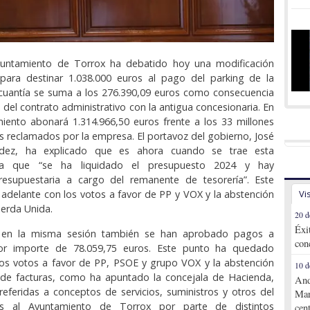
yuntamiento de Torrox ha debatido hoy una modificación
 para destinar 1.038.000 euros al pago del parking de la
 cuantía se suma a los 276.390,09 euros como consecuencia
n del contrato administrativo con la antigua concesionaria. En
miento abonará 1.314.966,50 euros frente a los 33 millones
les reclamados por la empresa. El portavoz del gobierno, José
dez, ha explicado que es ahora cuando se trae esta
ya que “se ha liquidado el presupuesto 2024 y hay
resupuestaria a cargo del remanente de tesorería”. Este
 adelante con los votos a favor de PP y VOX y la abstención
Vi
ierda Unida.
20 d
Éxi
, en la misma sesión también se han aprobado pagos a
con
or importe de 78.059,75 euros. Este punto ha quedado
os votos a favor de PP, PSOE y grupo VOX y la abstención
10 d
a de facturas, como ha apuntado la concejala de Hacienda,
And
eferidas a conceptos de servicios, suministros y otros del
Mar
os al Ayuntamiento de Torrox por parte de distintos
cen