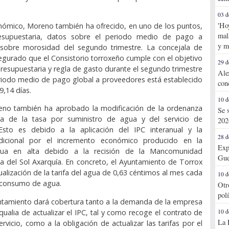
03 d
'Ho
nómico, Moreno también ha ofrecido, en uno de los puntos,
mal
resupuestaria, datos sobre el periodo medio de pago a
y m
sobre morosidad del segundo trimestre. La concejala de
gurado que el Consistorio torroxeño cumple con el objetivo
29 d
presupuestaria y regla de gasto durante el segundo trimestre
Ale
riodo medio de pago global a proveedores está establecido
con
9,14 días.
10 d
leno también ha aprobado la modificación de la ordenanza
Se 
ora de la tasa por suministro de agua y del servicio de
202
o. Esto es debido a la aplicación del IPC interanual y la
28 d
adicional por el incremento económico producido en la
Exp
a en alta debido a la recisión de la Mancomunidad
Gue
a del Sol Axarquía. En concreto, el Ayuntamiento de Torrox
ualización de la tarifa del agua de 0,63 céntimos al mes cada
10 d
e consumo de agua.
Otr
pol
untamiento dará cobertura tanto a la demanda de la empresa
qualia de actualizar el IPC, tal y como recoge el contrato de
10 d
La 
rvicio, como a la obligación de actualizar las tarifas por el