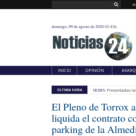
A
domingo, 09 de agosto de 2026
02:42h.
INICIO
OPINIÓN
AXARQ
ÚLTIMA HORA
18:38 h.
Presentadas las
El Pleno de Torrox a
liquida el contrato c
parking de la Almed