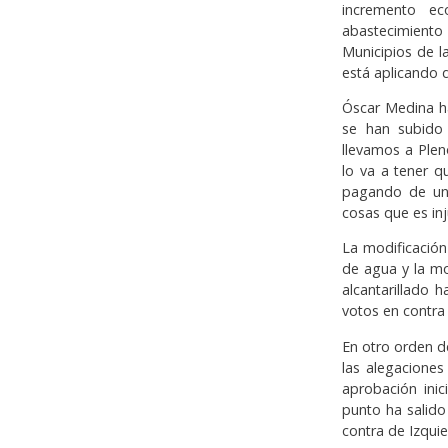
incremento ec
abastecimiento
Municipios de l
está aplicando
Óscar Medina h
se han subido 
llevamos a Pleno
lo va a tener q
pagando de una
cosas que es inj
La modificación
de agua y la mo
alcantarillado 
votos en contra
En otro orden d
las alegaciones
aprobación inic
punto ha salido
contra de Izqui