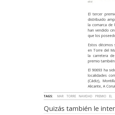
El tercer prem
distribuido am
la comarca de 
han vendido cin
que los poseedo
Estos décimos s
en Torre del Ma
la carretera d
premio también 
El 90693 ha sid
localidades com
(Cádiz), Monti
Alicante, A Cor
TAGS:
MAR
TORRE
NAVIDAD
PREMIO
EL
Quizás también le inter