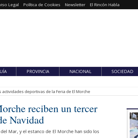
viso Legal
Política de Cookies
Newsletter
El Rincón Habla
UÍA
PROVINCIA
NACIONAL
SOCIEDAD
 actividades deportivas de la Feria de El Morche
orche reciben un tercer
 de Navidad
 del Mar, y el estanco de El Morche han sido los