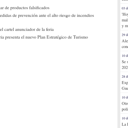
ar de productos falsificados
03 d
'Ho
edidas de prevención ante el alto riesgo de incendios
mal
y m
l cartel anunciador de la feria
29 d
ia presenta el nuevo Plan Estratégico de Turismo
Ale
con
10 d
Se 
202
28 d
Exp
Gue
10 d
Otr
pol
10 d
La 