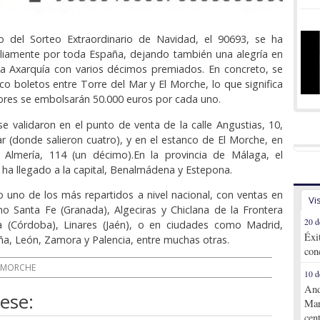
io del Sorteo Extraordinario de Navidad, el 90693, se ha
pliamente por toda España, dejando también una alegría en
la Axarquía con varios décimos premiados. En concreto, se
co boletos entre Torre del Mar y El Morche, lo que significa
res se embolsarán 50.000 euros por cada uno.
e validaron en el punto de venta de la calle Angustias, 10,
r (donde salieron cuatro), y en el estanco de El Morche, en
e Almería, 114 (un décimo).En la provincia de Málaga, el
ha llegado a la capital, Benalmádena y Estepona.
o uno de los más repartidos a nivel nacional, con ventas en
Vi
o Santa Fe (Granada), Algeciras y Chiclana de la Frontera
20 d
lla (Córdoba), Linares (Jaén), o en ciudades como Madrid,
Éxi
uña, León, Zamora y Palencia, entre muchas otras.
con
MORCHE
10 d
And
ese:
Mar
cen