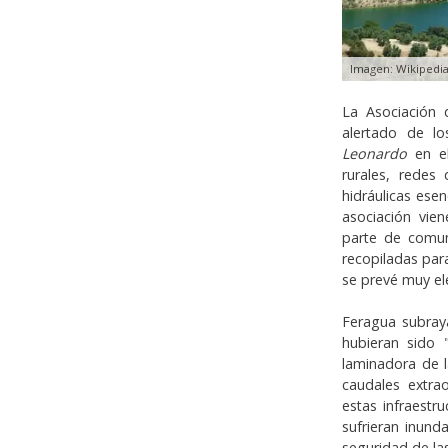
Imagen: Wikipedi
La Asociación
alertado de l
Leonardo
en e
rurales, redes
hidráulicas ese
asociación vie
parte de comun
recopiladas par
se prevé muy el
Feragua subray
hubieran sido 
laminadora de l
caudales extrao
estas infraestr
sufrieran inund
seguridad de la