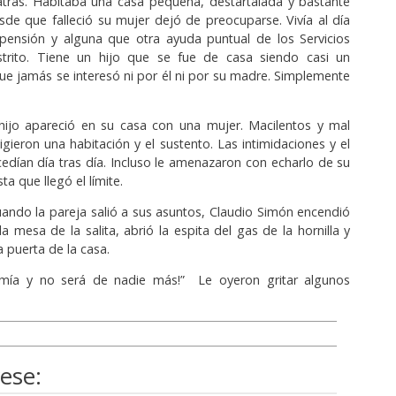
atrás. Habitaba una casa pequeña, destartalada y bastante
sde que falleció su mujer dejó de preocuparse. Vivía al día
 pensión y alguna que otra ayuda puntual de los Servicios
istrito. Tiene un hijo que se fue de casa siendo casi un
ue jamás se interesó ni por él ni por su madre. Simplemente
 hijo apareció en su casa con una mujer. Macilentos y mal
igieron una habitación y el sustento. Las intimidaciones y el
cedían día tras día. Incluso le amenazaron con echarlo de su
ta que llegó el límite.
ndo la pareja salió a sus asuntos, Claudio Simón encendió
a mesa de la salita, abrió la espita del gas de la hornilla y
la puerta de la casa.
 mía y no será de nadie más!” Le oyeron gritar algunos
ese: