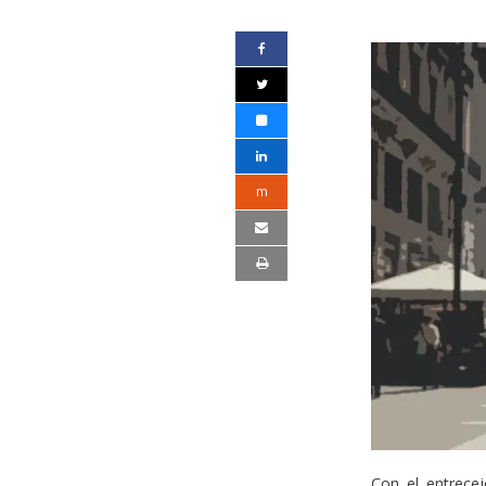
m
Con el entrecej