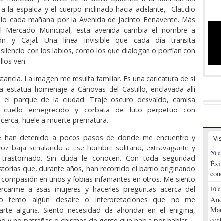
 la espalda y el cuerpo inclinado hacia adelante, Claudio
lo cada mañana por la Avenida de Jacinto Benavente. Más
el Mercado Municipal, esta avenida cambia el nombre a
n y Cajal. Una línea invisible que cada día transita
 silencio con los labios, como los que dialogan o porfían con
llos ven.
tancia. La imagen me resulta familiar. Es una caricatura de sí
 estatua homenaje a Cánovas del Castillo, enclavada allí
a el parque de la ciudad. Traje oscuro desvaído, camisa
 cuello ennegrecido y corbata de luto perpetuo con
cerca, huele a muerte prematura.
e han detenido a pocos pasos de donde me encuentro y
Vi
voz baja señalando a ese hombre solitario, extravagante y
20 d
 trastornado. Sin duda le conocen. Con toda seguridad
Éxi
storias que, durante años, han recorrido el barrio originando
con
 compasión en unos y fobias infamantes en otros. Me siento
rcarme a esas mujeres y hacerles preguntas acerca del
10 d
ro temo algún desaire o interpretaciones que no me
And
Mar
arte alguna. Siento necesidad de ahondar en el enigma,
cen
ad y no patrañas o chismes de gente que habla por hablar.