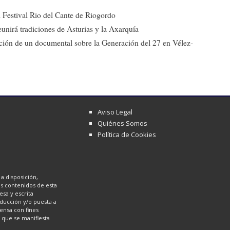
el Festival Rio del Cante de Riogordo
eunirá tradiciones de Asturias y la Axarquía
ción de un documental sobre la Generación del 27 en Vélez-
Aviso Legal
Quiénes Somos
Política de Cookies
a disposición,
los contenidos de esta
sa y escrita
oducción y/o puesta a
ensa con fines
a que se manifiesta