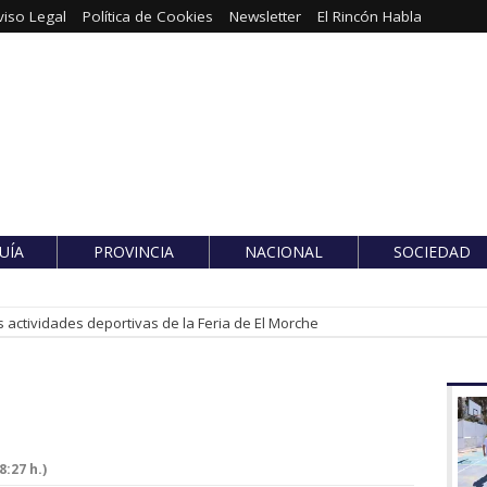
viso Legal
Política de Cookies
Newsletter
El Rincón Habla
UÍA
PROVINCIA
NACIONAL
SOCIEDAD
 actividades deportivas de la Feria de El Morche
:27 h.)