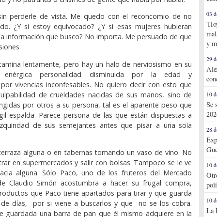
03 d
in perderle de vista. Me quedo con el reconcomio de no
'Ho
do. ¿Y si estoy equivocado? ¿Y si esas mujeres hubieran
mal
a información que busco? No importa. Me persuado de que
y m
siones.
29 d
camina lentamente, pero hay un halo de nerviosismo en su
Ale
enérgica personalidad disminuida por la edad y
con
por vivencias inconfesables. No quiero decir con esto que
culpabilidad de crueldades nacidas de sus manos, sino de
10 d
Se 
ringidas por otros a su persona, tal es el aparente peso que
202
gil espalda. Parece persona de las que están dispuestas a
zquindad de sus semejantes antes que pisar a una sola
28 d
Exp
Gue
 terraza alguna o en tabernas tomando un vaso de vino. No
trar en supermercados y salir con bolsas. Tampoco se le ve
10 d
macia alguna. Sólo Paco, uno de los fruteros del Mercado
Otr
de Claudio Simón acostumbra a hacer su frugal compra,
pol
roductos que Paco tiene apartados para tirar y que guarda
10 d
 de días, por si viene a buscarlos y que no se los cobra.
La 
ne guardada una barra de pan que él mismo adquiere en la