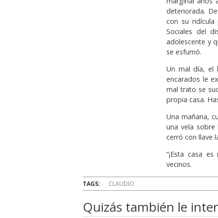
marginal años 
deteriorada. De
con su ridícula
Sociales del d
adolescente y q
se esfumó.
Un mal día, el
encarados le ex
mal trato se su
propia casa. Has
Una mañana, cua
una vela sobre l
cerró con llave 
“¡Esta casa es
vecinos.
TAGS:
CLAUDIO
Quizás también le inter