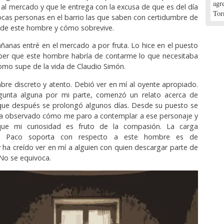
agr
 al mercado y que le entrega con la excusa de que es del día
Tor
ocas personas en el barrio las que saben con certidumbre de
 de este hombre y cómo sobrevive.
anas entré en el mercado a por fruta. Lo hice en el puesto
aber que este hombre habría de contarme lo que necesitaba
como supe de la vida de Claudio Simón.
re discreto y atento. Debió ver en mí al oyente apropiado.
gunta alguna por mi parte, comenzó un relato acerca de
que después se prolongó algunos días. Desde su puesto se
 Ha observado cómo me paro a contemplar a ese personaje y
ue mi curiosidad es fruto de la compasión. La carga
e Paco soporta con respecto a este hombre es de
y ha creído ver en mí a alguien con quien descargar parte de
No se equivoca.