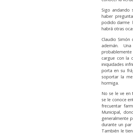
Sigo andando s
haber pregunta
podido darme l
habrá otras oca
Claudio Simón 
ademán. Una 
probablemente 
cargue con la 
iniquidades inf
porta en su frá
soportar la me
hormiga.
No se le ve en
se le conoce en
frecuentar far
Municipal, don
generalmente p
durante un par
También le tie