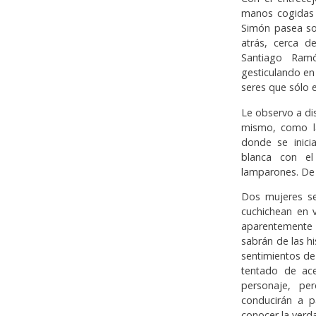
manos cogidas a
Simón pasea so
atrás, cerca d
Santiago Ramó
gesticulando en
seres que sólo e
Le observo a dis
mismo, como la
donde se inici
blanca con el
lamparones. De 
Dos mujeres s
cuchichean en 
aparentemente
sabrán de las hi
sentimientos de
tentado de ace
personaje, pe
conducirán a p
conocer la verd