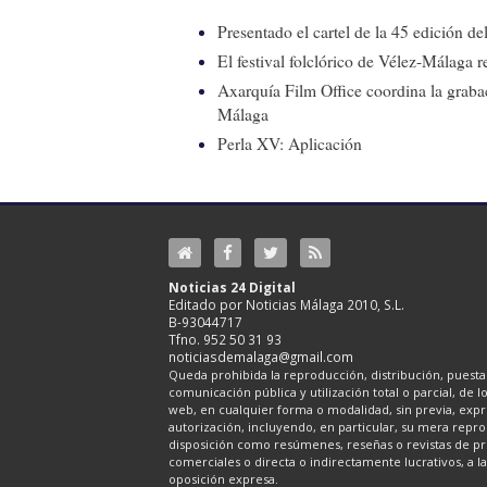
Presentado el cartel de la 45 edición d
El festival folclórico de Vélez-Málaga r
Axarquía Film Office coordina la graba
Málaga
Perla XV: Aplicación
Noticias 24 Digital
Editado por Noticias Málaga 2010, S.L.
B-93044717
Tfno. 952 50 31 93
noticiasdemalaga@gmail.com
Queda prohibida la reproducción, distribución, puesta 
comunicación pública y utilización total o parcial, de 
web, en cualquier forma o modalidad, sin previa, expre
autorización, incluyendo, en particular, su mera repr
disposición como resúmenes, reseñas o revistas de pr
comerciales o directa o indirectamente lucrativos, a l
oposición expresa.