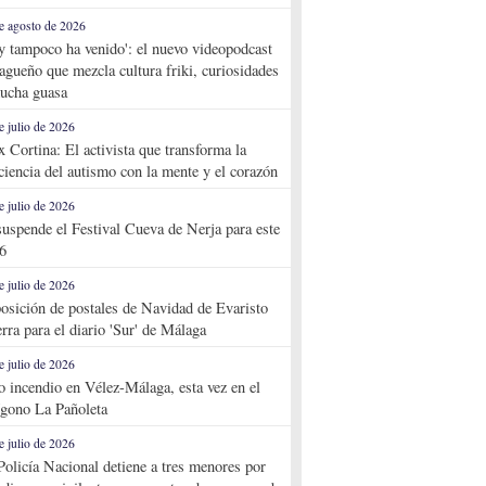
e agosto de 2026
y tampoco ha venido': el nuevo videopodcast
agueño que mezcla cultura friki, curiosidades
ucha guasa
e julio de 2026
x Cortina: El activista que transforma la
ciencia del autismo con la mente y el corazón
e julio de 2026
suspende el Festival Cueva de Nerja para este
6
e julio de 2026
osición de postales de Navidad de Evaristo
rra para el diario 'Sur' de Málaga
e julio de 2026
o incendio en Vélez-Málaga, esta vez en el
ígono La Pañoleta
e julio de 2026
Policía Nacional detiene a tres menores por