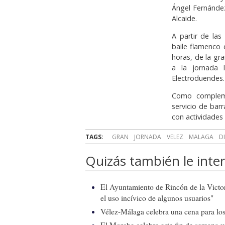
Ángel Fernández
Alcaide.
A partir de las
baile flamenco 
horas, de la gra
a la jornada 
Electroduendes
Como compleme
servicio de bar
con actividades i
TAGS:
GRAN
JORNADA
VELEZ
MALAGA
D
Quizás también le inter
El Ayuntamiento de Rincón de la Victor
el uso incívico de algunos usuarios"
Vélez-Málaga celebra una cena para los 
El Morche celebra este fin de semana 