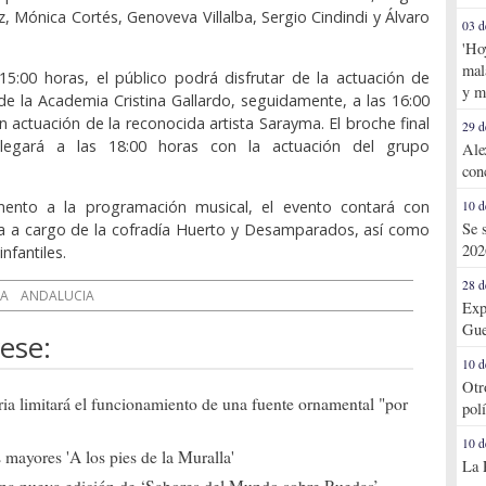
, Mónica Cortés, Genoveva Villalba, Sergio Cindindi y Álvaro
03 d
'Ho
mal
 15:00 horas, el público podrá disfrutar de la actuación de
y m
de la Academia Cristina Gallardo, seguidamente, a las 16:00
n actuación de la reconocida artista Sarayma. El broche final
29 d
llegará a las 18:00 horas con la actuación del grupo
Ale
.
con
nto a la programación musical, el evento contará con
10 d
Se 
ra a cargo de la cofradía Huerto y Desamparados, así como
202
nfantiles.
28 d
IA
ANDALUCIA
Exp
Gue
ese:
10 d
Otr
ia limitará el funcionamiento de una fuente ornamental "por
pol
10 d
mayores 'A los pies de la Muralla'
La 
una nueva edición de ‘Sabores del Mundo sobre Ruedas’