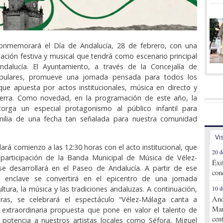
onmemorará el Día de Andalucía, 28 de febrero, con una
ción festiva y musical que tendrá como escenario principal
dalucía. El Ayuntamiento, a través de la Concejalía de
opulares, promueve una jornada pensada para todos los
que apuesta por actos institucionales, música en directo y
 tierra. Como novedad, en la programación de este año, la
torga un especial protagonismo al público infantil para
amilia de una fecha tan señalada para nuestra comunidad
Vi
ará comienzo a las 12:30 horas con el acto institucional, que
20 d
 participación de la Banda Municipal de Música de Vélez-
Éxi
e desarrollará en el Paseo de Andalucía. A partir de ese
con
 enclave se convertirá en el epicentro de una jornada
ltura, la música y las tradiciones andaluzas. A continuación,
10 d
And
ras, se celebrará el espectáculo “Vélez-Málaga canta a
Mar
 extraordinaria propuesta que pone en valor el talento de
cen
y potencia a nuestros artistas locales como Séfora, Miguel