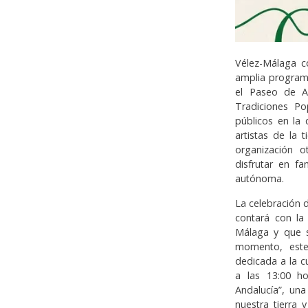
Vélez-Málaga c
amplia programa
el Paseo de An
Tradiciones P
públicos en la 
artistas de la
organización o
disfrutar en f
autónoma.
La celebración d
contará con la
Málaga y que s
momento, este
dedicada a la cu
a las 13:00 ho
Andalucía”, una
nuestra tierra 