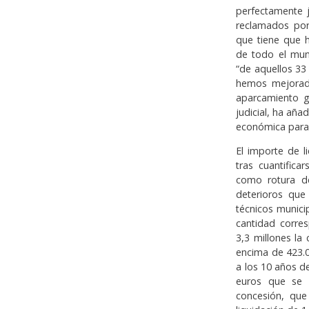
perfectamente j
reclamados por
que tiene que h
de todo el mun
“de aquellos 33 
hemos mejorado
aparcamiento g
judicial, ha añ
económica para 
El importe de l
tras cuantific
como rotura de
deterioros que
técnicos munici
cantidad corres
3,3 millones la
encima de 423.0
a los 10 años d
euros que se r
concesión, que 