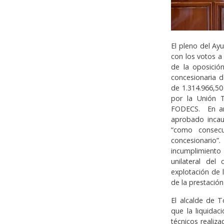
El pleno del Ay
con los votos a
de la oposición
concesionaria 
de 1.314.966,50
por la Unión 
FODECS. En ara
aprobado incaut
“como consecu
concesionario
incumplimiento
unilateral del
explotación de 
de la prestació
El alcalde de 
que la liquida
técnicos realiz