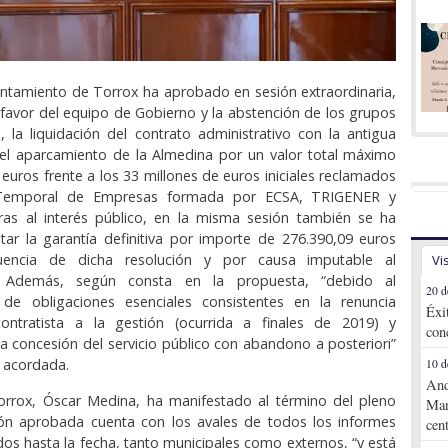
untamiento de Torrox ha aprobado en sesión extraordinaria,
 favor del equipo de Gobierno y la abstención de los grupos
, la liquidación del contrato administrativo con la antigua
del aparcamiento de la Almedina por un valor total máximo
 euros frente a los 33 millones de euros iniciales reclamados
Temporal de Empresas formada por ECSA, TRIGENER y
s al interés público, en la misma sesión también se ha
ar la garantía definitiva por importe de 276.390,09 euros
encia de dicha resolución y por causa imputable al
Vi
”. Además, según consta en la propuesta, “debido al
20 d
 de obligaciones esenciales consistentes en la renuncia
Éxi
 contratista a la gestión (ocurrida a finales de 2019) y
con
la concesión del servicio público con abandono a posteriori”
n acordada.
10 d
And
Torrox, Óscar Medina, ha manifestado al término del pleno
Mar
ción aprobada cuenta con los avales de todos los informes
cen
ados hasta la fecha, tanto municipales como externos, “y está