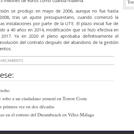
1,3 millones de euros como cuantía máxima.
Tor
esión se produjo en mayo de 2006, aunque no fue hasta
008, tras un ajuste presupuestario, cuando comenzó la
as instalaciones por parte de la UTE. El plazo inicial fue de
do a 40 años en 2014, modificación que se hizo efectiva en
2017. Ya en 2020 el pleno aprobaba definitivamente el
esolución del contrato después del abandono de la gestión
entos.
PARCAMIENTO
ese:
arrobo
a y robo a un ciudadano yemení en Torrox Costa
r primera vez en dos décadas
onas en el estreno del Dreambeach en Vélez-Málaga