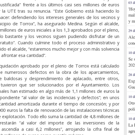
03 d
ustificada” frente a los últimos casi seis millones de euros
'Ho
 la UTE tras su renuncia. “Este Gobierno está haciendo lo
mal
acer: defendiendo los intereses generales de los vecinos y
y m
icipio de Torrox”, ha asegurado Medina. Según el alcalde,
millones de euros iniciales a los 1,3 aprobados por el pleno,
29 d
 bastante y los vecinos siguen pudiendo disfrutar de un
Ale
ratuito”. Cuando culmine todo el proceso administrativo y
con
adido el alcalde, “estaremos mucho mejor y con más solvencia
10 d
afrontar esa cantidad”.
Se 
202
iquidación aprobado por el pleno de Torrox está calculado
arse numerosos defectos en la obra de los aparcamientos,
28 d
 baldosas y desprendimiento de aplacado, entre otros,
Exp
 tuvieron que ser solucionados por el Ayuntamiento. Los
Gue
pales han estimado en algo más de 1,1 millones de euros la
10 d
pondiente “al valor de las incidencias y defectos”; en unos
Otr
 cantidad amortizada durante el tiempo de concesión; y por
pol
00 euros la falta de renovación de las instalaciones técnicas
e explotación. Todo ello suma la cantidad de 4,8 millones de
10 d
estarán “al valor del importe de las inversiones de la
La 
ascendía a casi 6,2 millones”, arrojando la cifra final de
agr