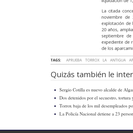
liquidación de 
La citada conc
noviembre de 2
explotación de l
20 años, amplia
septiembre de 
expediente de r
de los aparcami
TAGS:
APRUEBA
TORROX
LA
ANTIGUA
A
Quizás también le inter
Sergio Cotilla es nuevo alcalde de Alg
Dos detenidos por el secuestro, tortur
Torrox baja de los mil desempleados po
La Policía Nacional detiene a 23 pers