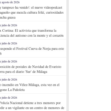
e agosto de 2026
y tampoco ha venido': el nuevo videopodcast
agueño que mezcla cultura friki, curiosidades
ucha guasa
e julio de 2026
x Cortina: El activista que transforma la
ciencia del autismo con la mente y el corazón
e julio de 2026
suspende el Festival Cueva de Nerja para este
6
e julio de 2026
osición de postales de Navidad de Evaristo
rra para el diario 'Sur' de Málaga
e julio de 2026
o incendio en Vélez-Málaga, esta vez en el
ígono La Pañoleta
e julio de 2026
Policía Nacional detiene a tres menores por
edir a un vigilante en un centro de menores de