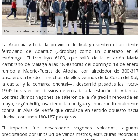
Minuto de silencio en Torrox
La Axarquía y toda la provincia de Málaga sienten el accidente
ferroviario de Adamuz (Córdoba) como un puñetazo en el
estómago. El tren Iryo 6189, que salió de la estación María
Zambrano de Málaga a las 18:40 horas del domingo 18 de enero
rumbo a Madrid-Puerta de Atocha, con alrededor de 300-317
pasajeros a bordo —muchos de ellos vecinos de la Costa del Sol,
la capital y la comarca oriental—, descarriló pasadas las 19:39-
19:45 horas en los desvíos de entrada a la estación de Adamuz.
Los tres últimos vagones se salieron de la vía (recién renovada en
mayo, según Adif), invadieron la contigua y chocaron frontalmente
contra un Alvia de Renfe que circulaba en sentido opuesto hacia
Huelva, con unos 180-187 pasajeros.
El impacto fue devastador: vagones volcados, algunos
precipitados por un talud de varios metros, estructuras retorcidas