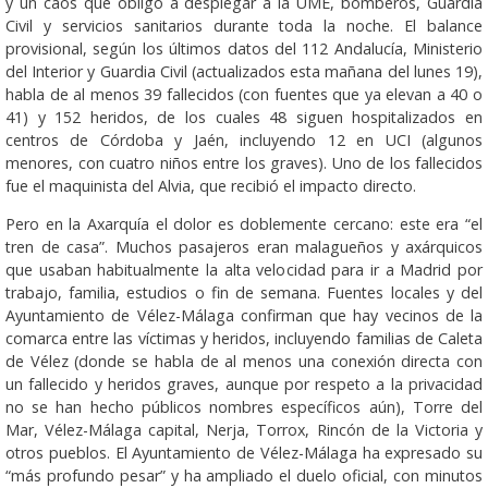
y un caos que obligó a desplegar a la UME, bomberos, Guardia
Civil y servicios sanitarios durante toda la noche. El balance
provisional, según los últimos datos del 112 Andalucía, Ministerio
del Interior y Guardia Civil (actualizados esta mañana del lunes 19),
habla de al menos 39 fallecidos (con fuentes que ya elevan a 40 o
41) y 152 heridos, de los cuales 48 siguen hospitalizados en
centros de Córdoba y Jaén, incluyendo 12 en UCI (algunos
menores, con cuatro niños entre los graves). Uno de los fallecidos
fue el maquinista del Alvia, que recibió el impacto directo.
Pero en la Axarquía el dolor es doblemente cercano: este era “el
tren de casa”. Muchos pasajeros eran malagueños y axárquicos
que usaban habitualmente la alta velocidad para ir a Madrid por
trabajo, familia, estudios o fin de semana. Fuentes locales y del
Ayuntamiento de Vélez-Málaga confirman que hay vecinos de la
comarca entre las víctimas y heridos, incluyendo familias de Caleta
de Vélez (donde se habla de al menos una conexión directa con
un fallecido y heridos graves, aunque por respeto a la privacidad
no se han hecho públicos nombres específicos aún), Torre del
Mar, Vélez-Málaga capital, Nerja, Torrox, Rincón de la Victoria y
otros pueblos. El Ayuntamiento de Vélez-Málaga ha expresado su
“más profundo pesar” y ha ampliado el duelo oficial, con minutos