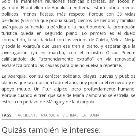
Solo se mantienen reuniones técnicas discretas, sin focos ni
glamour. El pabellón de Andalucía en Ifema estará sobrio: menos
políticos, menos fiestas, más respeto. Porque con 39 vidas
perdidas (y la cifra que podría subir), cientos de heridos y familias
axárquicas sufriendo la pérdida o la incertidumbre, la promoción
turística queda en segundo plano. Lo primero es el duelo
compartido, la solidaridad con los vecinos de Caleta, Vélez, Nerja
y toda la Axarquía que usan ese tren a diario, y esperar que la
investigación (ya en marcha, con el ministro Óscar Puente
calificándolo de “tremendamente extraño” en vía renovada)
esclarezca pronto las causas para que no vuelva a repetirse.
La Axarquía, con su carácter solidario, playas, cuevas y pueblos
blancos que promociona todo el año, hoy prioriza el recuerdo y el
apoyo mutuo. Un Fitur atípico, pero profundamente humano.
Porque cuando el tren que sale de María Zambrano se estrella, se
estrella un pedazo de Málaga y de la Axarquía.
TAGS:
ACCIDENTE
AXARQUIA
VICTIMAS
LA
SUMA
Quizás también le interese: