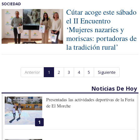
SOCIEDAD
Cútar acoge este sábado
el II Encuentro
‘Mujeres nazaríes y
moriscas: portadoras de
la tradición rural’
Anterior
1
2
3
4
5
Siguiente
Noticias De Hoy
Presentadas las actividades deportivas de la Feria
de El Morche
1