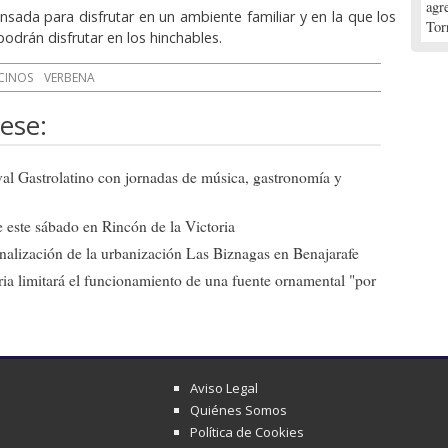
agr
sada para disfrutar en un ambiente familiar y en la que los
Tor
drán disfrutar en los hinchables.
CINOS
VERBENA
ese:
ival Gastrolatino con jornadas de música, gastronomía y
 este sábado en Rincón de la Victoria
 finalización de la urbanización Las Biznagas en Benajarafe
ia limitará el funcionamiento de una fuente ornamental "por
Aviso Legal
Quiénes Somos
Política de Cookies