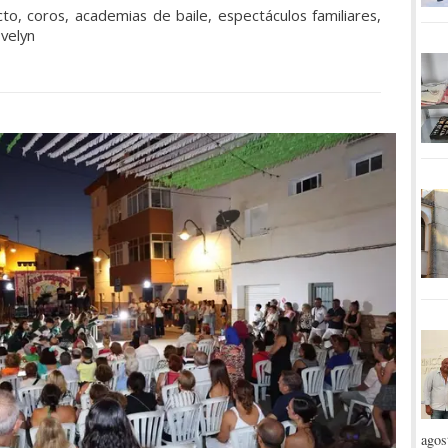
to, coros, academias de baile, espectáculos familiares,
Evelyn
agos