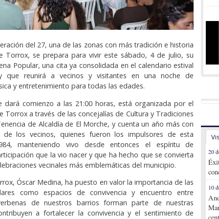
eración del 27, una de las zonas con más tradición e historia
e Torrox, se prepara para vivir este sábado, 4 de julio, su
ena Popular, una cita ya consolidada en el calendario estival
 y que reunirá a vecinos y visitantes en una noche de
sica y entretenimiento para todas las edades.
e dará comienzo a las 21:00 horas, está organizada por el
 Torrox a través de las concejalías de Cultura y Tradiciones
Tenencia de Alcaldía de El Morche, y cuenta un año más con
n de los vecinos, quienes fueron los impulsores de esta
Vi
 1984, manteniendo vivo desde entonces el espíritu de
20 d
articipación que la vio nacer y que ha hecho que se convierta
Éxi
elebraciones vecinales más emblemáticas del municipio.
con
orrox, Óscar Medina, ha puesto en valor la importancia de las
10 d
lares como espacios de convivencia y encuentro entre
And
verbenas de nuestros barrios forman parte de nuestras
Mar
ontribuyen a fortalecer la convivencia y el sentimiento de
cen