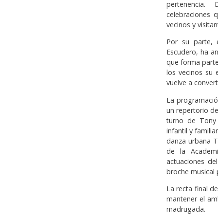
pertenencia.
celebraciones 
vecinos y visita
Por su parte, 
Escudero, ha an
que forma parte
los vecinos su 
vuelve a conver
La programació
un repertorio de
turno de Tony 
infantil y famil
danza urbana Th
de la Academi
actuaciones de
broche musical pr
La recta final 
mantener el amb
madrugada.