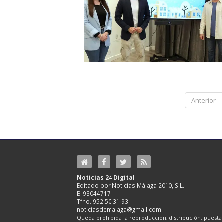
Anterior
Noticias 24 Digital
Editado por Noticias Málaga 2010, S.L.
B-93044717
Tfno. 952 50 31 93
noticiasdemalaga@gmail.com
Queda prohibida la reproducción, distribución, puesta 