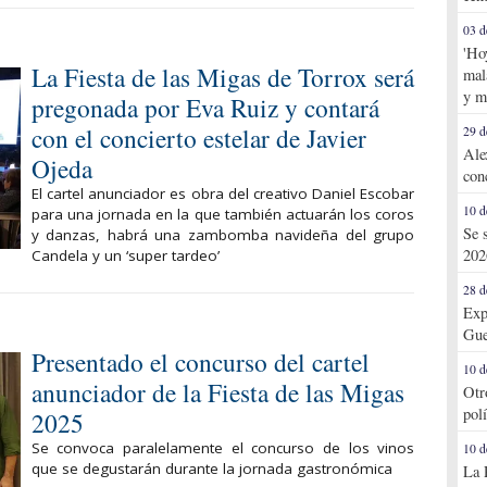
03 d
'Ho
La Fiesta de las Migas de Torrox será
mal
y m
pregonada por Eva Ruiz y contará
con el concierto estelar de Javier
29 d
Ale
Ojeda
con
El cartel anunciador es obra del creativo Daniel Escobar
10 d
para una jornada en la que también actuarán los coros
Se 
y danzas, habrá una zambomba navideña del grupo
202
Candela y un ‘super tardeo’
28 d
Exp
Gue
Presentado el concurso del cartel
10 d
anunciador de la Fiesta de las Migas
Otr
pol
2025
Se convoca paralelamente el concurso de los vinos
10 d
que se degustarán durante la jornada gastronómica
La 