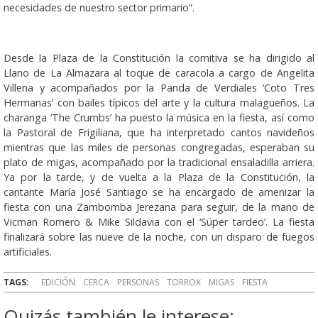
necesidades de nuestro sector primario”.
Desde la Plaza de la Constitución la comitiva se ha dirigido al
Llano de La Almazara al toque de caracola a cargo de Angelita
Villena y acompañados por la Panda de Verdiales ‘Coto Tres
Hermanas’ con bailes típicos del arte y la cultura malagueños. La
charanga ‘The Crumbs’ ha puesto la música en la fiesta, así como
la Pastoral de Frigiliana, que ha interpretado cantos navideños
mientras que las miles de personas congregadas, esperaban su
plato de migas, acompañado por la tradicional ensaladilla arriera.
Ya por la tarde, y de vuelta a la Plaza de la Constitución, la
cantante María José Santiago se ha encargado de amenizar la
fiesta con una Zambomba Jerezana para seguir, de la mano de
Vicman Romero & Mike Sildavia con el ‘Súper tardeo’. La fiesta
finalizará sobre las nueve de la noche, con un disparo de fuegos
artificiales.
TAGS:
EDICIÓN
CERCA
PERSONAS
TORROX
MIGAS
FIESTA
Quizás también le interese: