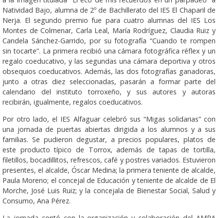
Natividad Bajo, alumna de 2º de Bachillerato del IES El Chaparil de
Nerja. El segundo premio fue para cuatro alumnas del IES Los
Montes de Colmenar, Carla Leal, María Rodríguez, Claudia Ruiz y
Candela Sánchez-Garrido, por su fotografía “Cuando te rompen
sin tocarte”. La primera recibió una cámara fotográfica réflex y un
regalo coeducativo, y las segundas una cámara deportiva y otros
obsequios coeducativos. Además, las dos fotografías ganadoras,
junto a otras diez seleccionadas, pasarán a formar parte del
calendario del instituto torroxeño, y sus autores y autoras
recibirán, igualmente, regalos coeducativos.
Por otro lado, el IES Alfaguar celebró sus “Migas solidarias” con
una jornada de puertas abiertas dirigida a los alumnos y a sus
familias. Se pudieron degustar, a precios populares, platos de
este producto típico de Torrox, además de tapas de tortilla,
filetillos, bocadillitos, refrescos, café y postres variados. Estuvieron
presentes, el alcalde, Óscar Medina; la primera teniente de alcalde,
Paula Moreno; el concejal de Educación y teniente de alcalde de El
Morche, José Luis Ruiz; y la concejala de Bienestar Social, Salud y
Consumo, Ana Pérez.
La jornada contó con la organización y colaboración del AMPA