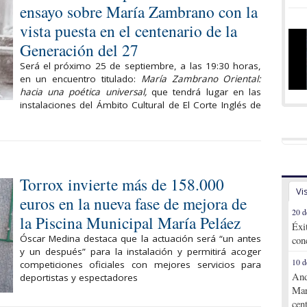
ensayo sobre María Zambrano con la
vista puesta en el centenario de la
Generación del 27
Será el próximo 25 de septiembre, a las 19:30 horas,
en un encuentro titulado:
María Zambrano Oriental:
hacia una poética universal,
que tendrá lugar en las
instalaciones del Ámbito Cultural de El Corte Inglés de
Torrox invierte más de 158.000
Vi
euros en la nueva fase de mejora de
20 d
la Piscina Municipal María Peláez
Éxi
Óscar Medina destaca que la actuación será “un antes
con
y un después” para la instalación y permitirá acoger
10 d
competiciones oficiales con mejores servicios para
And
deportistas y espectadores
Mar
cen