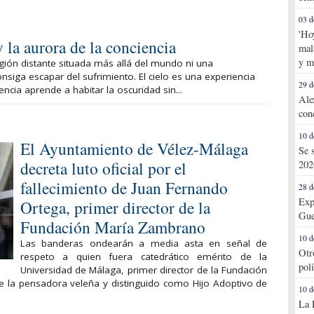
03 d
'Ho
 la aurora de la conciencia
mal
y m
gión distante situada más allá del mundo ni una
siga escapar del sufrimiento. El cielo es una experiencia
29 d
ncia aprende a habitar la oscuridad sin...
Ale
con
10 d
El Ayuntamiento de Vélez-Málaga
Se 
decreta luto oficial por el
202
fallecimiento de Juan Fernando
28 d
Exp
Ortega, primer director de la
Gue
Fundación María Zambrano
10 d
Las banderas ondearán a media asta en señal de
Otr
respeto a quien fuera catedrático emérito de la
pol
Universidad de Málaga, primer director de la Fundación
e la pensadora veleña y distinguido como Hijo Adoptivo de
10 d
La 