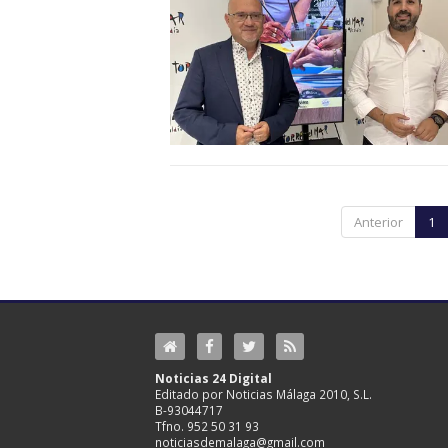
Anterior
1
Noticias 24 Digital
Editado por Noticias Málaga 2010, S.L.
B-93044717
Tfno. 952 50 31 93
noticiasdemalaga@gmail.com