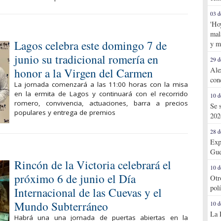
03 d
'Ho
mal
Lagos celebra este domingo 7 de
y m
junio su tradicional romería en
29 d
honor a la Virgen del Carmen
Ale
con
La jornada comenzará a las 11:00 horas con la misa
en la ermita de Lagos y continuará con el recorrido
10 d
romero, convivencia, actuaciones, barra a precios
Se 
populares y entrega de premios
202
28 d
Exp
Gue
Rincón de la Victoria celebrará el
10 d
próximo 6 de junio el Día
Otr
pol
Internacional de las Cuevas y el
Mundo Subterráneo
10 d
La 
Habrá una una jornada de puertas abiertas en la