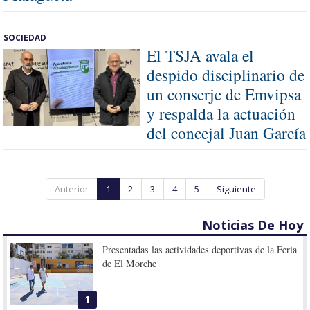
SOCIEDAD
El TSJA avala el
despido disciplinario de
un conserje de Emvipsa
y respalda la actuación
del concejal Juan García
Anterior
1
2
3
4
5
Siguiente
Noticias De Hoy
Presentadas las actividades deportivas de la Feria
de El Morche
1