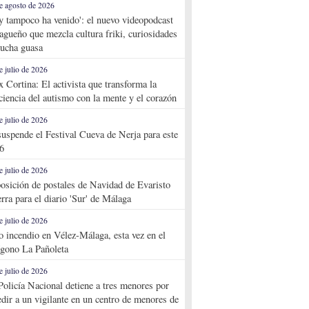
e agosto de 2026
y tampoco ha venido': el nuevo videopodcast
agueño que mezcla cultura friki, curiosidades
ucha guasa
e julio de 2026
x Cortina: El activista que transforma la
ciencia del autismo con la mente y el corazón
e julio de 2026
suspende el Festival Cueva de Nerja para este
6
e julio de 2026
osición de postales de Navidad de Evaristo
rra para el diario 'Sur' de Málaga
e julio de 2026
o incendio en Vélez-Málaga, esta vez en el
ígono La Pañoleta
e julio de 2026
Policía Nacional detiene a tres menores por
edir a un vigilante en un centro de menores de