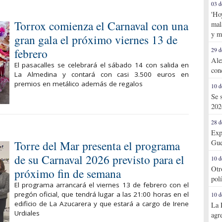
03 d
'Ho
Torrox comienza el Carnaval con una
mal
y m
gran gala el próximo viernes 13 de
febrero
29 d
Ale
El pasacalles se celebrará el sábado 14 con salida en
con
La Almedina y contará con casi 3.500 euros en
premios en metálico además de regalos
10 d
Se 
202
28 d
Exp
Torre del Mar presenta el programa
Gue
de su Carnaval 2026 previsto para el
10 d
Otr
próximo fin de semana
pol
El programa arrancará el viernes 13 de febrero con el
pregón oficial, que tendrá lugar a las 21:00 horas en el
10 d
edificio de La Azucarera y que estará a cargo de Irene
La 
Urdiales
agr