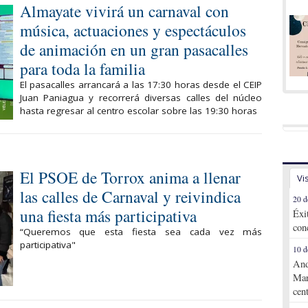
Almayate vivirá un carnaval con
música, actuaciones y espectáculos
de animación en un gran pasacalles
para toda la familia
El pasacalles arrancará a las 17:30 horas desde el CEIP
Juan Paniagua y recorrerá diversas calles del núcleo
hasta regresar al centro escolar sobre las 19:30 horas
El PSOE de Torrox anima a llenar
Vi
las calles de Carnaval y reivindica
20 d
una fiesta más participativa
Éxi
con
“Queremos que esta fiesta sea cada vez más
participativa"
10 d
And
Mar
cen