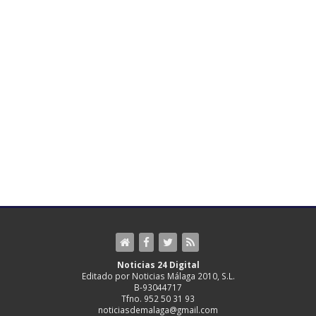
Noticias 24 Digital
Editado por Noticias Málaga 2010, S.L.
B-93044717
Tfno. 952 50 31 93
noticiasdemalaga@gmail.com