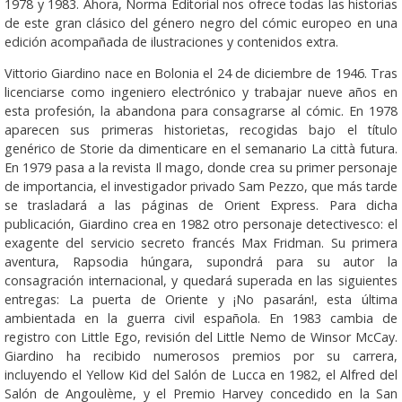
1978 y 1983. Ahora, Norma Editorial nos ofrece todas las historias
de este gran clásico del género negro del cómic europeo en una
edición acompañada de ilustraciones y contenidos extra.
Vittorio Giardino nace en Bolonia el 24 de diciembre de 1946. Tras
licenciarse como ingeniero electrónico y trabajar nueve años en
esta profesión, la abandona para consagrarse al cómic. En 1978
aparecen sus primeras historietas, recogidas bajo el título
genérico de Storie da dimenticare en el semanario La città futura.
En 1979 pasa a la revista Il mago, donde crea su primer personaje
de importancia, el investigador privado Sam Pezzo, que más tarde
se trasladará a las páginas de Orient Express. Para dicha
publicación, Giardino crea en 1982 otro personaje detectivesco: el
exagente del servicio secreto francés Max Fridman. Su primera
aventura, Rapsodia húngara, supondrá para su autor la
consagración internacional, y quedará superada en las siguientes
entregas: La puerta de Oriente y ¡No pasarán!, esta última
ambientada en la guerra civil española. En 1983 cambia de
registro con Little Ego, revisión del Little Nemo de Winsor McCay.
Giardino ha recibido numerosos premios por su carrera,
incluyendo el Yellow Kid del Salón de Lucca en 1982, el Alfred del
Salón de Angoulème, y el Premio Harvey concedido en la San