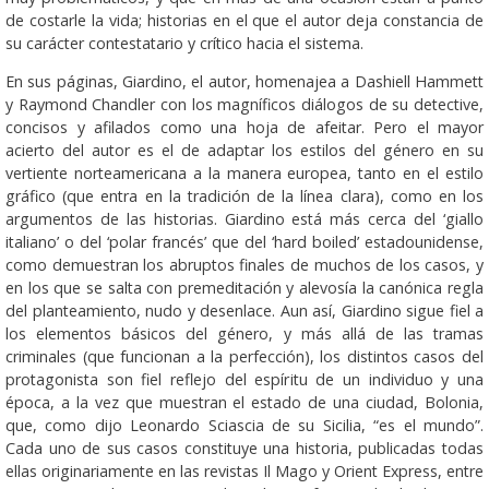
de costarle la vida; historias en el que el autor deja constancia de
su carácter contestatario y crítico hacia el sistema.
En sus páginas, Giardino, el autor, homenajea a Dashiell Hammett
y Raymond Chandler con los magníficos diálogos de su detective,
concisos y afilados como una hoja de afeitar. Pero el mayor
acierto del autor es el de adaptar los estilos del género en su
vertiente norteamericana a la manera europea, tanto en el estilo
gráfico (que entra en la tradición de la línea clara), como en los
argumentos de las historias. Giardino está más cerca del ‘giallo
italiano’ o del ‘polar francés’ que del ‘hard boiled’ estadounidense,
como demuestran los abruptos finales de muchos de los casos, y
en los que se salta con premeditación y alevosía la canónica regla
del planteamiento, nudo y desenlace. Aun así, Giardino sigue fiel a
los elementos básicos del género, y más allá de las tramas
criminales (que funcionan a la perfección), los distintos casos del
protagonista son fiel reflejo del espíritu de un individuo y una
época, a la vez que muestran el estado de una ciudad, Bolonia,
que, como dijo Leonardo Sciascia de su Sicilia, “es el mundo”.
Cada uno de sus casos constituye una historia, publicadas todas
ellas originariamente en las revistas Il Mago y Orient Express, entre