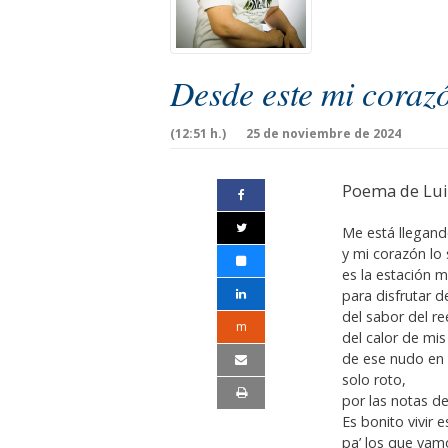
Desde este mi coraz
(12:51 h.)
25 de noviembre de 2024
Poema de Lui
Me está llegand
y mi corazón lo
es la estación 
para disfrutar de
del sabor del r
m
del calor de mis
de ese nudo en 
solo roto,
por las notas de
Es bonito vivir 
pa’ los que va