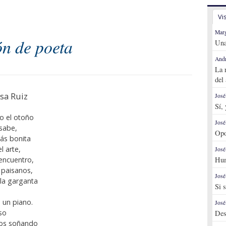
Vi
Marg
ón de poeta
Una
Andr
La 
del
sa Ruiz
José
Sí,
o el otoño
José
 sabe,
Opo
más bonita
l arte,
José
Hum
eencuentro,
 paisanos,
José
la garganta
Si 
 un piano.
José
eso
Des
mos soñando