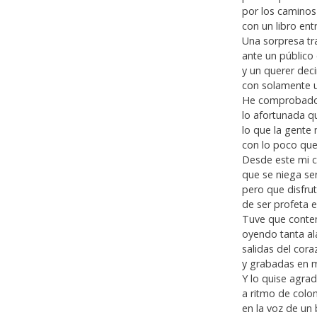
por los caminos
con un libro ent
Una sorpresa tr
ante un público
y un querer deci
con solamente 
He comprobado
lo afortunada q
lo que la gente
con lo poco que
Desde este mi 
que se niega se
pero que disfru
de ser profeta e
Tuve que conte
oyendo tanta a
salidas del cor
y grabadas en 
Y lo quise agra
a ritmo de col
en la voz de un