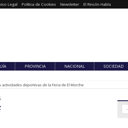
viso Legal
Política de Cookies
Newsletter
El Rincón Habla
UÍA
PROVINCIA
NACIONAL
SOCIEDAD
 actividades deportivas de la Feria de El Morche
s
z