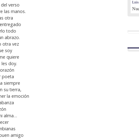
Luis
 del verso
Nue
re las manos.
as otra
 entregado
rlo todo
un abrazo.
 otra vez
ue soy
 me quiere
 les doy.
corazón
r poeta
ta siempre
n su tierra,
ner la emoción
labanza
azón
mi alma…
decer
ombianas
 buen amigo