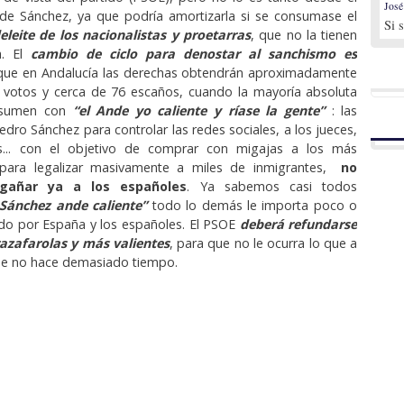
José
 de Sánchez, ya que podría amortizarla si se consumase el
Si 
eleite de los nacionalistas y proetarras
, que no la tienen
a. El
cambio de ciclo para denostar al sanchismo es
 que en Andalucía las derechas obtendrán aproximadamente
s votos y cerca de 76 escaños, cuando la mayoría absoluta
esumen con
“el Ande yo caliente y ríase la gente”
: las
dro Sánchez para controlar las redes sociales, a los jueces,
s... con el objetivo de comprar con migajas a los más
 para legalizar masivamente a miles de inmigrantes,
no
gañar ya a los españoles
. Ya sabemos casi todos
Sánchez ande caliente”
todo lo demás le importa poco o
o por España y los españoles. El PSOE
deberá refundarse
zafarolas y más valientes
, para que no le ocurra lo que a
 de no hace demasiado tiempo.