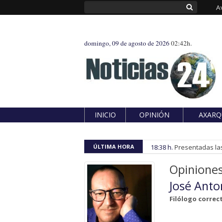
A
domingo, 09 de agosto de 2026
02:42h.
INICIO
OPINIÓN
AXARQ
ÚLTIMA HORA
18:38 h.
Presentadas las
Opinione
José Anto
Filólogo correc