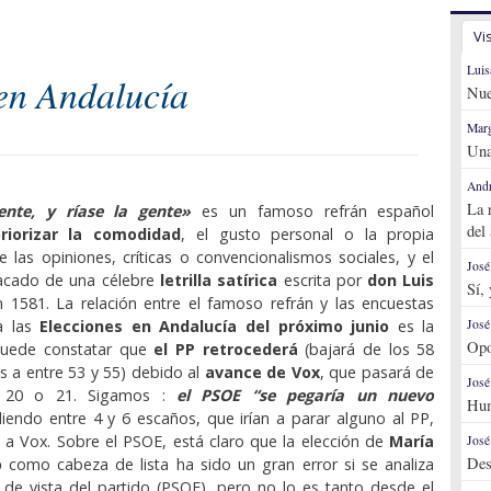
Vi
Luis
 en Andalucía
Nue
Marg
Una
Andr
La 
ente, y ríase la gente»
es un famoso refrán español
del
riorizar la comodidad
, el gusto personal o la propia
e las opiniones, críticas o convencionalismos sociales, y el
José
 sacado de una célebre
letrilla satírica
escrita por
don Luis
Sí,
 1581. La relación entre el famoso refrán y las encuestas
José
ra las
Elecciones en Andalucía del próximo junio
es la
Opo
 puede constatar que
el PP retrocederá
(bajará de los 58
s a entre 53 y 55) debido al
avance de Vox
, que pasará de
José
a 20 o 21. Sigamos :
el PSOE “se pegaría un nuevo
Hum
iendo entre 4 y 6 escaños, que irían a parar alguno al PP,
 a Vox. Sobre el PSOE, está claro que la elección de
María
José
Des
o
como cabeza de lista ha sido un gran error si se analiza
de vista del partido (PSOE), pero no lo es tanto desde el