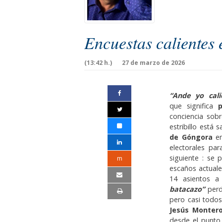
Encuestas calientes
(13:42 h.)
27 de marzo de 2026
“Ande yo cali
que significa
p
conciencia sobr
estribillo está
de Góngora
en
electorales pa
siguiente : se
m
escaños actuale
14 asientos 
batacazo”
perd
pero casi todos
Jesús Monter
desde el punto 