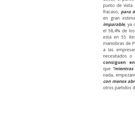
punto de vista
fracaso,
para d
en gran estim
imparable
, ya
el 58,4% de lo
está en 55. R
maniobras de Pe
a las empresa
necesitados o
consiguen en
que
“mientras 
nada, empezand
con menos abra
otros partidos