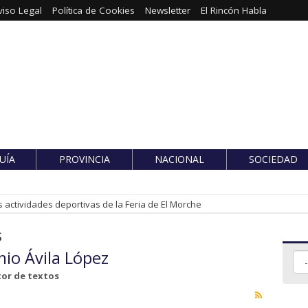
viso Legal
Política de Cookies
Newsletter
El Rincón Habla
UÍA
PROVINCIA
NACIONAL
SOCIEDAD
 actividades deportivas de la Feria de El Morche
s
nio Ávila López
tor de textos