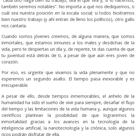
“cada uno haga bien su trabajo, sea el que sea y, si lo hacemos,
también seremos notables”. No importa a qué nos dediquemos, o
cuál sea nuestra posición en la escala social; si todos hiciéramos
bien nuestro trabajo (y ahí entran de lleno los políticos), otro gallo
nos cantaría.
Cuando somos jóvenes creemos, de alguna manera, que somos
in­mortales, que estamos inmunes a los males y desdichas de la
vida, pero te despiertas un día y, de repente, te das cuenta de que
tu juventud está detrás de ti, a pesar de que aún eres joven de
corazón.
Por eso, es urgente que vivamos la vida plenamente y que no
esperemos un segundo asalto. El tiempo pasa inexorable y es
irrecuperable.
A pesar de ello, desde tiempos inmemorables, el anhelo de la
humanidad ha sido el sueño de vivir para siempre, desafiar el flujo
del tiempo y las limitaciones de la vida humana y, aunque algunos
científicos plantean la posibilidad de que lograremos la
inmortalidad gracias a los avances en la tecnología de la
inteligencia artificial, la nanotecnología y la criónica, solo algunos
ricos podrán disfrutar de ella.