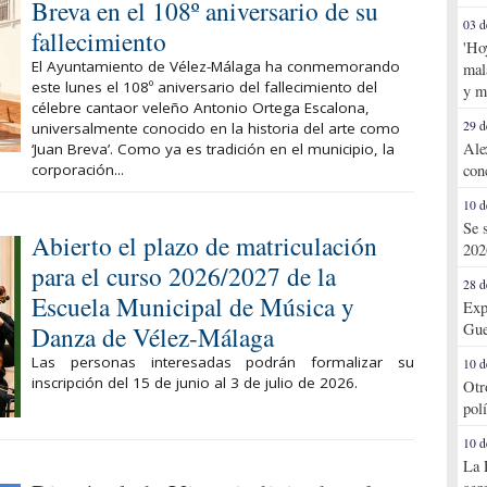
Breva en el 108º aniversario de su
03 d
fallecimiento
'Ho
El Ayuntamiento de Vélez-Málaga ha conmemorando
mal
este lunes el 108º aniversario del fallecimiento del
y m
célebre cantaor veleño Antonio Ortega Escalona,
29 d
universalmente conocido en la historia del arte como
Ale
‘Juan Breva’. Como ya es tradición en el municipio, la
corporación...
con
10 d
Se 
Abierto el plazo de matriculación
202
para el curso 2026/2027 de la
28 d
Escuela Municipal de Música y
Exp
Gue
Danza de Vélez-Málaga
Las personas interesadas podrán formalizar su
10 d
inscripción del 15 de junio al 3 de julio de 2026.
Otr
pol
10 d
La 