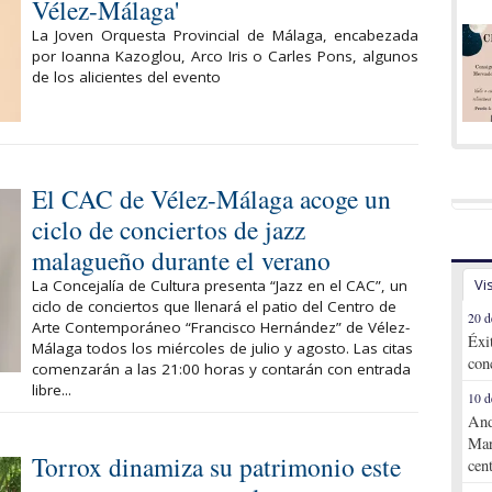
Vélez-Málaga'
La Joven Orquesta Provincial de Málaga, encabezada
por Ioanna Kazoglou, Arco Iris o Carles Pons, algunos
de los alicientes del evento
El CAC de Vélez-Málaga acoge un
ciclo de conciertos de jazz
malagueño durante el verano
Vi
La Concejalía de Cultura presenta “Jazz en el CAC”, un
ciclo de conciertos que llenará el patio del Centro de
20 d
Arte Contemporáneo “Francisco Hernández” de Vélez-
Éxi
Málaga todos los miércoles de julio y agosto. Las citas
con
comenzarán a las 21:00 horas y contarán con entrada
libre...
10 d
And
Mar
Torrox dinamiza su patrimonio este
cen