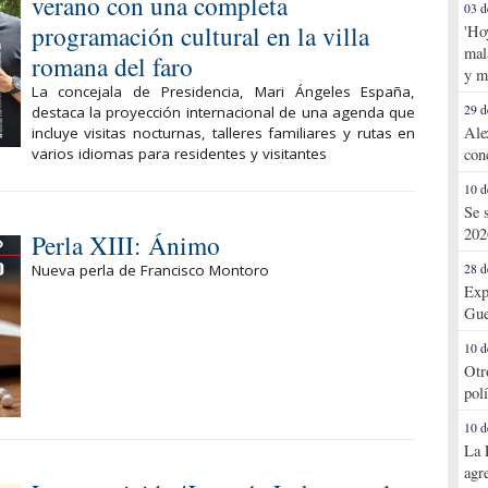
verano con una completa
03 d
programación cultural en la villa
'Ho
mal
romana del faro
y m
La concejala de Presidencia, Mari Ángeles España,
29 d
destaca la proyección internacional de una agenda que
Ale
incluye visitas nocturnas, talleres familiares y rutas en
varios idiomas para residentes y visitantes
con
10 d
Se 
202
Perla XIII: Ánimo
Nueva perla de Francisco Montoro
28 d
Exp
Gue
10 d
Otr
pol
10 d
La 
agr