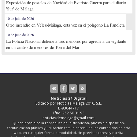
Exposición de postales de Navidad de Evaristo Guerra para el diario
'Sur' de Málaga
10 de julio de 2026
Otro incendio en Vélez-Málaga, esta vez en el polígono La Pañoleta
10 de julio de 2026
La Policía Nacional detiene a tres menores por agredir a un vigilante
en un centro de menores de Torre del Mar
Noticias 24 Digital
Editado por Noticias Málaga 2010, S.L.
B-93044717
Tfno. 952 50 31 93
noticiasdemalaga@gmail.com
Queda prohibida la reproducción, distribución, puesta a disposición,
comunicación pública y utilización total o parcial, de los contenidos de esta
web, en cualquier forma o modalidad, sin previa, expresa y escrita