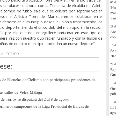
el Club Deportivo Atlético Torre del Mar, Fernando Valcárcel,
03 d
s un placer colaborar con la Tenencia de Alcaldía de Caleta
'Ho
te torneo de fútbol sala que se celebra por séptima vez en
mal
esde el Atlético Torre del Mar queremos colaborar en el
y m
 deporte en el municipio desde la unión y transmitiendo los
29 d
tro deporte. Siendo el único club del municipio en la sección
Ale
 Es por ello que nos enorgullece participar en este tipo de
con
mera vez con nuestro club recién fundado y con la ilusión de
 niñas de nuestro municipio aprendan un nuevo deporte”.
10 d
Se 
LA
TORNEO
202
ese:
28 d
Exp
Gue
ly de Escuelas de Ciclismo con participantes procedentes de
10 d
Otr
 las calles de Vélez-Málaga
pol
de Torrox se disputará del 2 al 8 de agosto
10 d
primeros campeones de la Liga Provincial de Barcas de
La 
agr