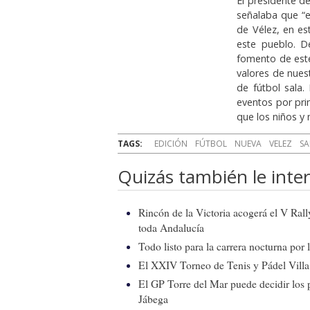
El presidente d
señalaba que “e
de Vélez, en es
este pueblo. D
fomento de este
valores de nues
de fútbol sala.
eventos por pri
que los niños y
TAGS:
EDICIÓN
FÚTBOL
NUEVA
VELEZ
SA
Quizás también le inter
Rincón de la Victoria acogerá el V Ral
toda Andalucía
Todo listo para la carrera nocturna por
El XXIV Torneo de Tenis y Pádel Villa 
El GP Torre del Mar puede decidir los 
Jábega