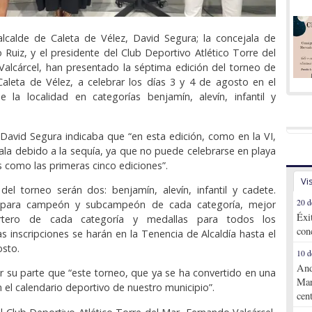
alcalde de Caleta de Vélez, David Segura; la concejala de
 Ruiz, y el presidente del Club Deportivo Atlético Torre del
alcárcel, han presentado la séptima edición del torneo de
Caleta de Vélez, a celebrar los días 3 y 4 de agosto en el
e la localidad en categorías benjamín, alevín, infantil y
avid Segura indicaba que “en esta edición, como en la VI,
sala debido a la sequía, ya que no puede celebrarse en playa
 como las primeras cinco ediciones”.
Vi
del torneo serán dos: benjamín, alevín, infantil y cadete.
20 d
 para campeón y subcampeón de cada categoría, mejor
Éxi
rtero de cada categoría y medallas para todos los
con
as inscripciones se harán en la Tenencia de Alcaldía hasta el
osto.
10 d
And
r su parte que “este torneo, que ya se ha convertido en una
Mar
en el calendario deportivo de nuestro municipio”.
cen