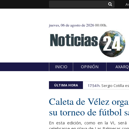
A
jueves, 06 de agosto de 2026
00:00h.
INICIO
OPINIÓN
AXARQ
ÚLTIMA HORA
17:54 h.
Sergio Cotilla 
Caleta de Vélez orga
su torneo de fútbol s
En esta edición, como en la VI, será
celebrarse en playa de Las Palmeras com