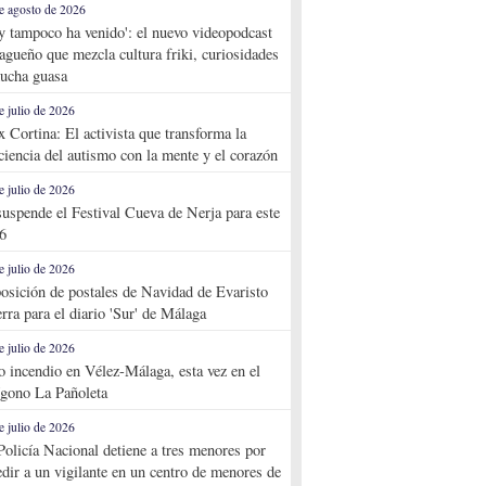
e agosto de 2026
y tampoco ha venido': el nuevo videopodcast
agueño que mezcla cultura friki, curiosidades
ucha guasa
e julio de 2026
x Cortina: El activista que transforma la
ciencia del autismo con la mente y el corazón
e julio de 2026
suspende el Festival Cueva de Nerja para este
6
e julio de 2026
osición de postales de Navidad de Evaristo
rra para el diario 'Sur' de Málaga
e julio de 2026
o incendio en Vélez-Málaga, esta vez en el
ígono La Pañoleta
e julio de 2026
Policía Nacional detiene a tres menores por
edir a un vigilante en un centro de menores de