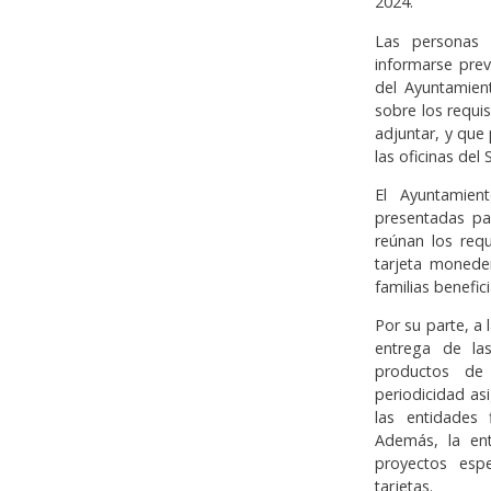
2024.
Las personas 
informarse prev
del Ayuntamient
sobre los requis
adjuntar, y que
las oficinas del
El Ayuntamien
presentadas pa
reúnan los requ
tarjeta moneder
familias benefic
Por su parte, a
entrega de la
productos de 
periodicidad as
las entidades 
Además, la ent
proyectos espe
tarjetas.