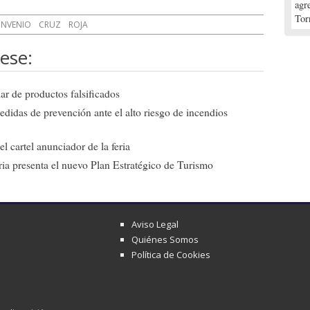
agr
Tor
NVENIO
CRUZ
ROJA
ese:
ar de productos falsificados
edidas de prevención ante el alto riesgo de incendios
l cartel anunciador de la feria
ia presenta el nuevo Plan Estratégico de Turismo
Aviso Legal
Quiénes Somos
Política de Cookies