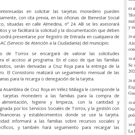
03 d
interesadas en solicitar las tarjetas monedero pueden
'Ho
iamente, con cita previa, en las oficinas de Bienestar Social
mal
o, situadas en calle Almedina, nº 24. Allí se les asesorará
y m
itos y se facilitará la solicitud y la documentación que deben
 podrá presentarse por Registro de Entrada en cualquiera de
29 d
 SAC (Servicio de Atención a la Ciudadanía) del municipio.
Ale
con
to de Torrox se encargará de valorar las solicitudes
10 d
ra el acceso al programa. En el caso de que las familias
Se 
isitos, serán derivadas a Cruz Roja para la entrega de la
202
o. El Consistorio realizará un seguimiento mensual de las
iarias para la recarga o denegación de la tarjeta.
28 d
Exp
 la Asamblea de Cruz Roja en Vélez-Málaga le corresponde la
Gue
s tarjetas monedero a las familias para la compra de
alimentación, higiene y limpieza, con la cantidad y
10 d
ignada por los Servicios Sociales de Torrox, y la gestión con
Otr
financieras y establecimientos donde se use la tarjeta.
pol
idad informará a las familias sobre recursos sociales y
10 d
cíficos, y también hará seguimiento para recargar las
La 