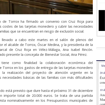
o de Torrox ha firmado un convenio con Cruz Roja para
s costes de las tarjetas monedero y cubrir las necesidades
amilias que se encuentran en riesgo de exclusión social.
 llevado a cabo este martes en el salón de plenos del
r el alcalde de Torrox, Óscar Medina, y la presidenta de la
rcal de Cruz Roja en Vélez-Málaga, Ana Isabel Rincón.
do presente la concejala de Bienestar Social, Ana Pérez.
 tiene como finalidad la colaboración económica del
Vi
 Torrox en los gastos de entrega de las tarjetas monedero
la realización del proyecto de atención urgente en la
20 d
s necesidades básicas de las familias con más dificultades
Éxi
con
10 d
ado está previsto que dure hasta el próximo 31 de diciembre
And
n importe total de 20.000 euros. Se trata de una partida
Mar
ista nominativamente en los Presupuestos municipales de
cen