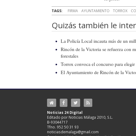
TAGS:
FIRMA
AYUNTAMIENTO
TORROX
CO
Quizás también le inter
La Policía Local incauta más de un mill
Rincón de la Victoria se refuerza con m
forestales
Torrox convoca el concurso para elegir e
El Ayuntamiento de Rincón de la Victor
Noticias 24 Digital
Editado por Noticias Málaga 2010, S.L.
B-93044717
Tfno. 952 50 31 93
noticiasdemalaga@gmail.com