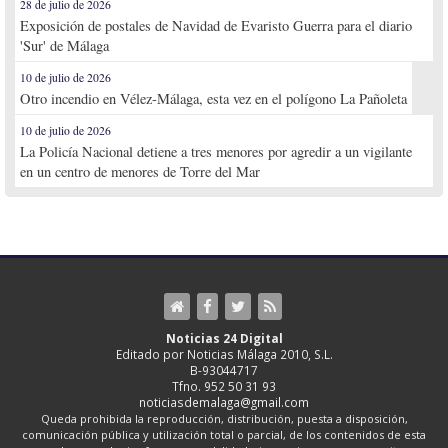
28 de julio de 2026
Exposición de postales de Navidad de Evaristo Guerra para el diario
'Sur' de Málaga
10 de julio de 2026
Otro incendio en Vélez-Málaga, esta vez en el polígono La Pañoleta
10 de julio de 2026
La Policía Nacional detiene a tres menores por agredir a un vigilante
en un centro de menores de Torre del Mar
Noticias 24 Digital
Editado por Noticias Málaga 2010, S.L.
B-93044717
Tfno. 952 50 31 93
noticiasdemalaga@gmail.com
Queda prohibida la reproducción, distribución, puesta a disposición,
comunicación pública y utilización total o parcial, de los contenidos de esta