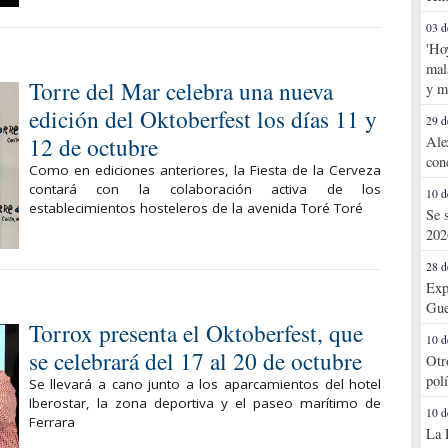
03 d
'Ho
mal
Torre del Mar celebra una nueva
y m
edición del Oktoberfest los días 11 y
29 d
12 de octubre
Ale
con
Como en ediciones anteriores, la Fiesta de la Cerveza
contará con la colaboración activa de los
10 d
establecimientos hosteleros de la avenida Toré Toré
Se 
202
28 d
Exp
Gue
Torrox presenta el Oktoberfest, que
10 d
se celebrará del 17 al 20 de octubre
Otr
pol
Se llevará a cano junto a los aparcamientos del hotel
Iberostar, la zona deportiva y el paseo marítimo de
10 d
Ferrara
La 