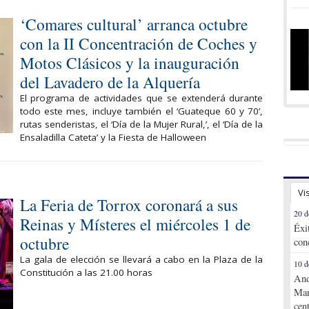
‘Comares cultural’ arranca octubre
con la II Concentración de Coches y
Motos Clásicos y la inauguración
del Lavadero de la Alquería
El programa de actividades que se extenderá durante
todo este mes, incluye también el ‘Guateque 60 y 70’,
rutas senderistas, el ‘Día de la Mujer Rural,’, el ‘Día de la
Ensaladilla Cateta’ y la Fiesta de Halloween
Vi
La Feria de Torrox coronará a sus
20 d
Reinas y Místeres el miércoles 1 de
Éxi
octubre
con
La gala de elección se llevará a cabo en la Plaza de la
10 d
Constitución a las 21.00 horas
And
Mar
cen