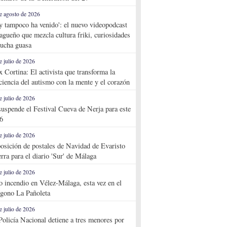
e agosto de 2026
y tampoco ha venido': el nuevo videopodcast
agueño que mezcla cultura friki, curiosidades
ucha guasa
e julio de 2026
x Cortina: El activista que transforma la
ciencia del autismo con la mente y el corazón
e julio de 2026
suspende el Festival Cueva de Nerja para este
6
e julio de 2026
osición de postales de Navidad de Evaristo
rra para el diario 'Sur' de Málaga
e julio de 2026
o incendio en Vélez-Málaga, esta vez en el
ígono La Pañoleta
e julio de 2026
Policía Nacional detiene a tres menores por