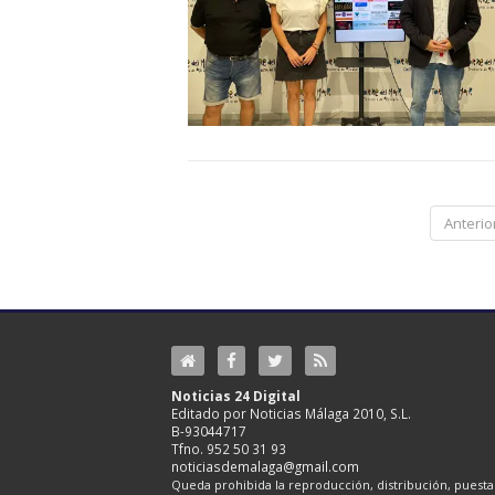
Anterio
Noticias 24 Digital
Editado por Noticias Málaga 2010, S.L.
B-93044717
Tfno. 952 50 31 93
noticiasdemalaga@gmail.com
Queda prohibida la reproducción, distribución, puesta 